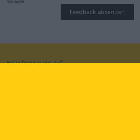
*Pflichtfeld
Feedback absenden
Besuchen Sie uns auf:
facebook
YouTube
Instagram
Langenscheidt
NUTZUNGSBEDINGUNGEN