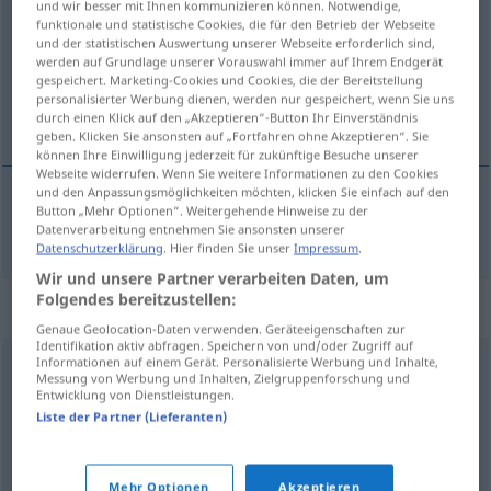
und wir besser mit Ihnen kommunizieren können. Notwendige,
funktionale und statistische Cookies, die für den Betrieb der Webseite
Übersicht aller Übersetzungen
und der statistischen Auswertung unserer Webseite erforderlich sind,
werden auf Grundlage unserer Vorauswahl immer auf Ihrem Endgerät
(Für mehr Details die Übersetzung anklicken/antippen)
gespeichert. Marketing-Cookies und Cookies, die der Bereitstellung
personalisierter Werbung dienen, werden nur gespeichert, wenn Sie uns
intuitivo
durch einen Klick auf den „Akzeptieren“-Button Ihr Einverständnis
geben. Klicken Sie ansonsten auf „Fortfahren ohne Akzeptieren“. Sie
können Ihre Einwilligung jederzeit für zukünftige Besuche unserer
Webseite widerrufen. Wenn Sie weitere Informationen zu den Cookies
und den Anpassungsmöglichkeiten möchten, klicken Sie einfach auf den
Button „Mehr Optionen“. Weitergehende Hinweise zu der
intuitivo
intuitiv
Datenverarbeitung entnehmen Sie ansonsten unserer
Datenschutzerklärung
. Hier finden Sie unser
Impressum
.
Wir und unsere Partner verarbeiten Daten, um
Folgendes bereitzustellen:
Synonyme für "intuitiv"
Genaue Geolocation-Daten verwenden. Geräteeigenschaften zur
Identifikation aktiv abfragen. Speichern von und/oder Zugriff auf
Informationen auf einem Gerät. Personalisierte Werbung und Inhalte,
Messung von Werbung und Inhalten, Zielgruppenforschung und
unterbewusst
,
gefühlsmäßig
,
instinktiv
Entwicklung von Dienstleistungen.
Liste der Partner (Lieferanten)
spontan
,
unüberlegt
Mehr Optionen
Akzeptieren
© OpenThesaurus.de