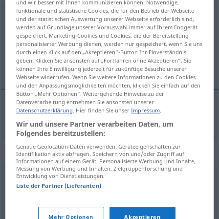
und wir besser mit Ihnen kommunizieren können. Notwendige,
funktionale und statistische Cookies, die für den Betrieb der Webseite
Inflationsrate
f
und der statistischen Auswertung unserer Webseite erforderlich sind,
werden auf Grundlage unserer Vorauswahl immer auf Ihrem Endgerät
Übersicht aller Übersetzungen
gespeichert. Marketing-Cookies und Cookies, die der Bereitstellung
personalisierter Werbung dienen, werden nur gespeichert, wenn Sie uns
(Für mehr Details die Übersetzung anklicken/antippen)
durch einen Klick auf den „Akzeptieren“-Button Ihr Einverständnis
geben. Klicken Sie ansonsten auf „Fortfahren ohne Akzeptieren“. Sie
tasso d’inflazione
können Ihre Einwilligung jederzeit für zukünftige Besuche unserer
Webseite widerrufen. Wenn Sie weitere Informationen zu den Cookies
und den Anpassungsmöglichkeiten möchten, klicken Sie einfach auf den
Button „Mehr Optionen“. Weitergehende Hinweise zu der
Datenverarbeitung entnehmen Sie ansonsten unserer
Datenschutzerklärung
. Hier finden Sie unser
Impressum
.
tasso
m
d’inflazione
Inflationsrate
Wir und unsere Partner verarbeiten Daten, um
Folgendes bereitzustellen:
Genaue Geolocation-Daten verwenden. Geräteeigenschaften zur
Synonyme für "Inflationsrate"
Identifikation aktiv abfragen. Speichern von und/oder Zugriff auf
Informationen auf einem Gerät. Personalisierte Werbung und Inhalte,
Messung von Werbung und Inhalten, Zielgruppenforschung und
Entwicklung von Dienstleistungen.
Teuerungsrate
,
Preissteigerungsrate
,
Teuerung (ugs.)
Liste der Partner (Lieferanten)
© OpenThesaurus.de
Mehr Optionen
Akzeptieren