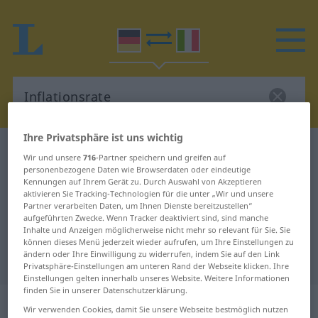
Ihre Privatsphäre ist uns wichtig
Deutsch-Italienisch Wörterbuch
Inflationsrate
Wir und unsere
716
-Partner speichern und greifen auf
Deutsch-Italienisch Übersetzung
personenbezogene Daten wie Browserdaten oder eindeutige
Kennungen auf Ihrem Gerät zu. Durch Auswahl von Akzeptieren
für "Inflationsrate"
aktivieren Sie Tracking-Technologien für die unter „Wir und unsere
Partner verarbeiten Daten, um Ihnen Dienste bereitzustellen“
aufgeführten Zwecke. Wenn Tracker deaktiviert sind, sind manche
Inhalte und Anzeigen möglicherweise nicht mehr so relevant für Sie. Sie
"Inflationsrate" Italienisch
können dieses Menü jederzeit wieder aufrufen, um Ihre Einstellungen zu
ändern oder Ihre Einwilligung zu widerrufen, indem Sie auf den Link
Übersetzung
Privatsphäre-Einstellungen am unteren Rand der Webseite klicken. Ihre
Einstellungen gelten innerhalb unseres Website. Weitere Informationen
finden Sie in unserer Datenschutzerklärung.
„Inflationsrate“
: Femininum
Wir verwenden Cookies, damit Sie unsere Webseite bestmöglich nutzen