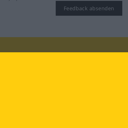
Feedback absenden
Besuchen Sie uns auf:
facebook
YouTube
Instagram
Langenscheidt
NUTZUNGSBEDINGUNGEN