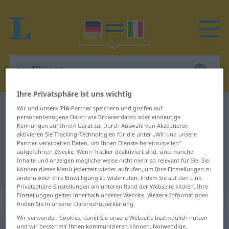
Ihre Privatsphäre ist uns wichtig
Deutsch-Italienisch Wörterbuch
ineffizient
Wir und unsere
716
-Partner speichern und greifen auf
personenbezogene Daten wie Browserdaten oder eindeutige
Deutsch-Italienisch Übersetzung
Kennungen auf Ihrem Gerät zu. Durch Auswahl von Akzeptieren
aktivieren Sie Tracking-Technologien für die unter „Wir und unsere
für "ineffizient"
Partner verarbeiten Daten, um Ihnen Dienste bereitzustellen“
aufgeführten Zwecke. Wenn Tracker deaktiviert sind, sind manche
Inhalte und Anzeigen möglicherweise nicht mehr so relevant für Sie. Sie
"ineffizient" Italienisch Übersetzung
können dieses Menü jederzeit wieder aufrufen, um Ihre Einstellungen zu
ändern oder Ihre Einwilligung zu widerrufen, indem Sie auf den Link
Privatsphäre-Einstellungen am unteren Rand der Webseite klicken. Ihre
Einstellungen gelten innerhalb unseres Website. Weitere Informationen
„ineffizient“
: Adjektiv
finden Sie in unserer Datenschutzerklärung.
Wir verwenden Cookies, damit Sie unsere Webseite bestmöglich nutzen
und wir besser mit Ihnen kommunizieren können. Notwendige,
ineffizient
adj