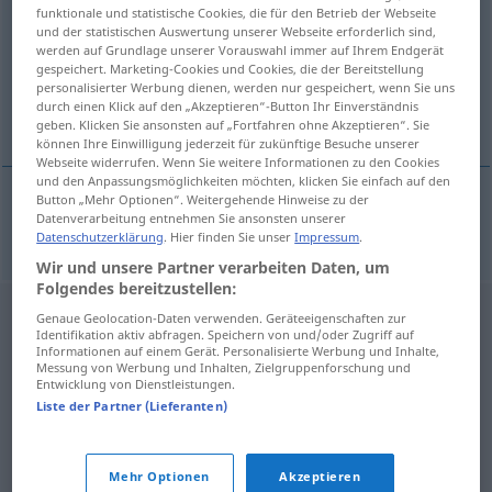
funktionale und statistische Cookies, die für den Betrieb der Webseite
und der statistischen Auswertung unserer Webseite erforderlich sind,
Übersicht aller Übersetzungen
werden auf Grundlage unserer Vorauswahl immer auf Ihrem Endgerät
(Für mehr Details die Übersetzung anklicken/antippen)
gespeichert. Marketing-Cookies und Cookies, die der Bereitstellung
personalisierter Werbung dienen, werden nur gespeichert, wenn Sie uns
durch einen Klick auf den „Akzeptieren“-Button Ihr Einverständnis
inefficiente
geben. Klicken Sie ansonsten auf „Fortfahren ohne Akzeptieren“. Sie
können Ihre Einwilligung jederzeit für zukünftige Besuche unserer
Webseite widerrufen. Wenn Sie weitere Informationen zu den Cookies
und den Anpassungsmöglichkeiten möchten, klicken Sie einfach auf den
Button „Mehr Optionen“. Weitergehende Hinweise zu der
Datenverarbeitung entnehmen Sie ansonsten unserer
inefficiente
ineffizient
Datenschutzerklärung
. Hier finden Sie unser
Impressum
.
Wir und unsere Partner verarbeiten Daten, um
Folgendes bereitzustellen:
Genaue Geolocation-Daten verwenden. Geräteeigenschaften zur
Identifikation aktiv abfragen. Speichern von und/oder Zugriff auf
Informationen auf einem Gerät. Personalisierte Werbung und Inhalte,
Messung von Werbung und Inhalten, Zielgruppenforschung und
Entwicklung von Dienstleistungen.
Liste der Partner (Lieferanten)
Mehr Optionen
Akzeptieren