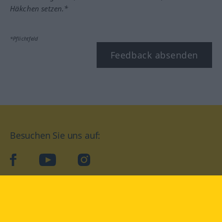
Häkchen setzen.*
*Pflichtfeld
Feedback absenden
Besuchen Sie uns auf:
facebook
YouTube
Instagram
Langenscheidt