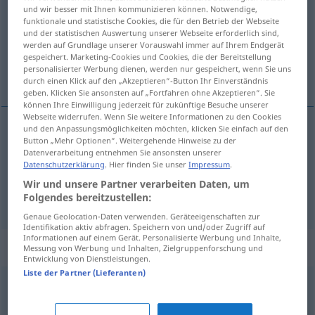
und wir besser mit Ihnen kommunizieren können. Notwendige,
funktionale und statistische Cookies, die für den Betrieb der Webseite
Übersicht aller Übersetzungen
und der statistischen Auswertung unserer Webseite erforderlich sind,
(Für mehr Details die Übersetzung anklicken/antippen)
werden auf Grundlage unserer Vorauswahl immer auf Ihrem Endgerät
gespeichert. Marketing-Cookies und Cookies, die der Bereitstellung
personalisierter Werbung dienen, werden nur gespeichert, wenn Sie uns
frivolo
indecente
durch einen Klick auf den „Akzeptieren“-Button Ihr Einverständnis
geben. Klicken Sie ansonsten auf „Fortfahren ohne Akzeptieren“. Sie
können Ihre Einwilligung jederzeit für zukünftige Besuche unserer
Webseite widerrufen. Wenn Sie weitere Informationen zu den Cookies
und den Anpassungsmöglichkeiten möchten, klicken Sie einfach auf den
Button „Mehr Optionen“. Weitergehende Hinweise zu der
frivolo
frivol
Datenverarbeitung entnehmen Sie ansonsten unserer
Datenschutzerklärung
. Hier finden Sie unser
Impressum
.
Wir und unsere Partner verarbeiten Daten, um
indecente
frivol
schlüpfrig
Folgendes bereitzustellen:
Genaue Geolocation-Daten verwenden. Geräteeigenschaften zur
Identifikation aktiv abfragen. Speichern von und/oder Zugriff auf
Informationen auf einem Gerät. Personalisierte Werbung und Inhalte,
Synonyme für "frivol"
Messung von Werbung und Inhalten, Zielgruppenforschung und
Entwicklung von Dienstleistungen.
Liste der Partner (Lieferanten)
anzüglich
,
pikant
,
schlüpfrig
,
schmierig
,
unanständig
,