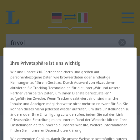
Ihre Privatsphäre ist uns wichtig
Deutsch-Italienisch Wörterbuch
frivol
Wir und unsere
716
-Partner speichern und greifen auf
Deutsch-Italienisch Übersetzung
personenbezogene Daten wie Browserdaten oder eindeutige
Kennungen auf Ihrem Gerät zu. Durch Auswahl von Akzeptieren
für "frivol"
aktivieren Sie Tracking-Technologien für die unter „Wir und unsere
Partner verarbeiten Daten, um Ihnen Dienste bereitzustellen“
aufgeführten Zwecke. Wenn Tracker deaktiviert sind, sind manche
"frivol" Italienisch Übersetzung
Inhalte und Anzeigen möglicherweise nicht mehr so relevant für Sie. Sie
können dieses Menü jederzeit wieder aufrufen, um Ihre Einstellungen zu
ändern oder Ihre Einwilligung zu widerrufen, indem Sie auf den Link
Privatsphäre-Einstellungen am unteren Rand der Webseite klicken. Ihre
„frivol“
: Adjektiv
Einstellungen gelten innerhalb unseres Website. Weitere Informationen
finden Sie in unserer Datenschutzerklärung.
frivol
Wir verwenden Cookies, damit Sie unsere Webseite bestmöglich nutzen
adj