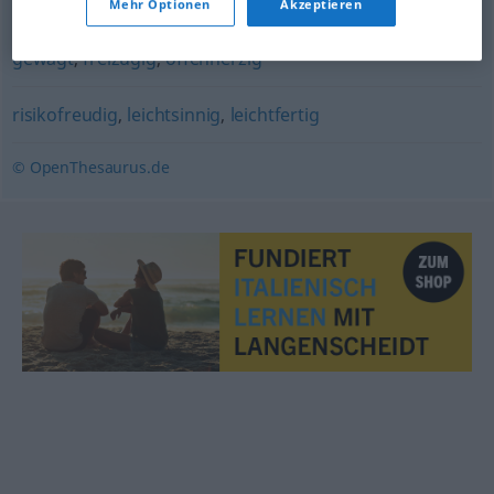
zweideutig
Mehr Optionen
Akzeptieren
gewagt
,
freizügig
,
offenherzig
risikofreudig
,
leichtsinnig
,
leichtfertig
© OpenThesaurus.de