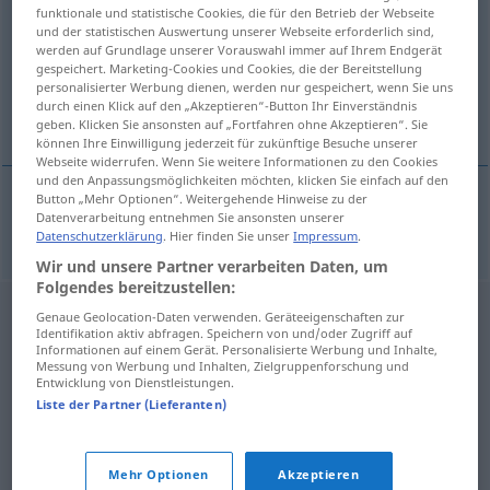
funktionale und statistische Cookies, die für den Betrieb der Webseite
und der statistischen Auswertung unserer Webseite erforderlich sind,
Übersicht aller Übersetzungen
werden auf Grundlage unserer Vorauswahl immer auf Ihrem Endgerät
(Für mehr Details die Übersetzung anklicken/antippen)
gespeichert. Marketing-Cookies und Cookies, die der Bereitstellung
personalisierter Werbung dienen, werden nur gespeichert, wenn Sie uns
durch einen Klick auf den „Akzeptieren“-Button Ihr Einverständnis
abbagliante
geben. Klicken Sie ansonsten auf „Fortfahren ohne Akzeptieren“. Sie
können Ihre Einwilligung jederzeit für zukünftige Besuche unserer
Webseite widerrufen. Wenn Sie weitere Informationen zu den Cookies
und den Anpassungsmöglichkeiten möchten, klicken Sie einfach auf den
Button „Mehr Optionen“. Weitergehende Hinweise zu der
Datenverarbeitung entnehmen Sie ansonsten unserer
(luce
f
)
abbagliante
m
Fernlicht
Datenschutzerklärung
. Hier finden Sie unser
Impressum
.
Wir und unsere Partner verarbeiten Daten, um
Folgendes bereitzustellen:
Genaue Geolocation-Daten verwenden. Geräteeigenschaften zur
Identifikation aktiv abfragen. Speichern von und/oder Zugriff auf
Informationen auf einem Gerät. Personalisierte Werbung und Inhalte,
Messung von Werbung und Inhalten, Zielgruppenforschung und
Entwicklung von Dienstleistungen.
Liste der Partner (Lieferanten)
Mehr Optionen
Akzeptieren