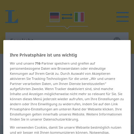
Ihre Privatsphäre ist uns wichtig
Deutsch-Italienisch Wörterbuch
Fernlicht
Wir und unsere
716
-Partner speichern und greifen auf
personenbezogene Daten wie Browserdaten oder eindeutige
Deutsch-Italienisch Übersetzung
Kennungen auf Ihrem Gerät zu. Durch Auswahl von Akzeptieren
aktivieren Sie Tracking-Technologien für die unter „Wir und unsere
für "Fernlicht"
Partner verarbeiten Daten, um Ihnen Dienste bereitzustellen“
aufgeführten Zwecke. Wenn Tracker deaktiviert sind, sind manche
Inhalte und Anzeigen möglicherweise nicht mehr so relevant für Sie. Sie
"Fernlicht" Italienisch Übersetzung
können dieses Menü jederzeit wieder aufrufen, um Ihre Einstellungen zu
ändern oder Ihre Einwilligung zu widerrufen, indem Sie auf den Link
Privatsphäre-Einstellungen am unteren Rand der Webseite klicken. Ihre
Einstellungen gelten innerhalb unseres Website. Weitere Informationen
„Fernlicht“
: Neutrum
finden Sie in unserer Datenschutzerklärung.
Wir verwenden Cookies, damit Sie unsere Webseite bestmöglich nutzen
und wir besser mit Ihnen kommunizieren können. Notwendige,
Fernlicht
n