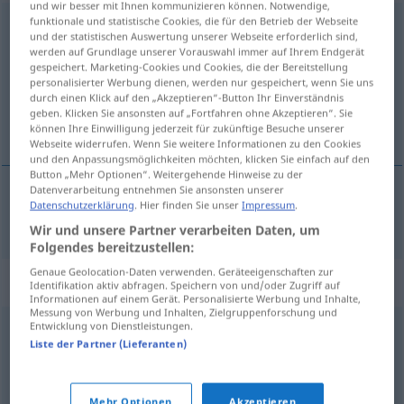
und wir besser mit Ihnen kommunizieren können. Notwendige,
funktionale und statistische Cookies, die für den Betrieb der Webseite
erwerbsunfähig
adj
und der statistischen Auswertung unserer Webseite erforderlich sind,
werden auf Grundlage unserer Vorauswahl immer auf Ihrem Endgerät
Übersicht aller Übersetzungen
gespeichert. Marketing-Cookies und Cookies, die der Bereitstellung
personalisierter Werbung dienen, werden nur gespeichert, wenn Sie uns
(Für mehr Details die Übersetzung anklicken/antippen)
durch einen Klick auf den „Akzeptieren“-Button Ihr Einverständnis
geben. Klicken Sie ansonsten auf „Fortfahren ohne Akzeptieren“. Sie
inabile al lavoro
können Ihre Einwilligung jederzeit für zukünftige Besuche unserer
Webseite widerrufen. Wenn Sie weitere Informationen zu den Cookies
und den Anpassungsmöglichkeiten möchten, klicken Sie einfach auf den
Button „Mehr Optionen“. Weitergehende Hinweise zu der
Datenverarbeitung entnehmen Sie ansonsten unserer
Datenschutzerklärung
. Hier finden Sie unser
Impressum
.
inabile
al
lavoro
erwerbsunfähig
Wir und unsere Partner verarbeiten Daten, um
Folgendes bereitzustellen:
Genaue Geolocation-Daten verwenden. Geräteeigenschaften zur
Synonyme für "erwerbsunfähig"
Identifikation aktiv abfragen. Speichern von und/oder Zugriff auf
Informationen auf einem Gerät. Personalisierte Werbung und Inhalte,
Messung von Werbung und Inhalten, Zielgruppenforschung und
Entwicklung von Dienstleistungen.
dienstuntauglich
,
dienstunfähig
,
invalid(e)
,
(auf Dauer)
Liste der Partner (Lieferanten)
arbeitsunfähig
Mehr Optionen
Akzeptieren