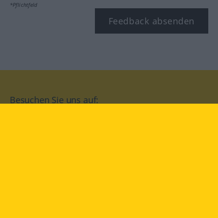
*Pflichtfeld
Feedback absenden
Besuchen Sie uns auf:
facebook
YouTube
Instagram
Langenscheidt
NUTZUNGSBEDINGUNGEN