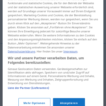
funktionale und statistische Cookies, die für den Betrieb der Webseite
ekelerregend
adj
und der statistischen Auswertung unserer Webseite erforderlich sind,
werden auf Grundlage unserer Vorauswahl immer auf Ihrem Endgerät
gespeichert. Marketing-Cookies und Cookies, die der Bereitstellung
Übersicht aller Übersetzungen
personalisierter Werbung dienen, werden nur gespeichert, wenn Sie uns
(Für mehr Details die Übersetzung anklicken/antippen)
durch einen Klick auf den „Akzeptieren“-Button Ihr Einverständnis
geben. Klicken Sie ansonsten auf „Fortfahren ohne Akzeptieren“. Sie
können Ihre Einwilligung jederzeit für zukünftige Besuche unserer
nauseante
Webseite widerrufen. Wenn Sie weitere Informationen zu den Cookies
und den Anpassungsmöglichkeiten möchten, klicken Sie einfach auf den
Button „Mehr Optionen“. Weitergehende Hinweise zu der
Datenverarbeitung entnehmen Sie ansonsten unserer
Datenschutzerklärung
. Hier finden Sie unser
Impressum
.
nauseante
ekelerregend
Wir und unsere Partner verarbeiten Daten, um
Folgendes bereitzustellen:
Genaue Geolocation-Daten verwenden. Geräteeigenschaften zur
Identifikation aktiv abfragen. Speichern von und/oder Zugriff auf
Informationen auf einem Gerät. Personalisierte Werbung und Inhalte,
Messung von Werbung und Inhalten, Zielgruppenforschung und
Entwicklung von Dienstleistungen.
Liste der Partner (Lieferanten)
Mehr Optionen
Akzeptieren