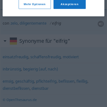
Mehr Optionen
Akzeptieren
con
zelo
,
diligentemente
eifrig
Synonyme für "eifrig"
einsatzfreudig
,
schaffensfreudig
,
motiviert
inbrünstig
,
begierig (auf, nach)
emsig
,
geschäftig
,
pflichteifrig
,
beflissen
,
fleißig
,
dienstbeflissen
,
dienstbar
© OpenThesaurus.de