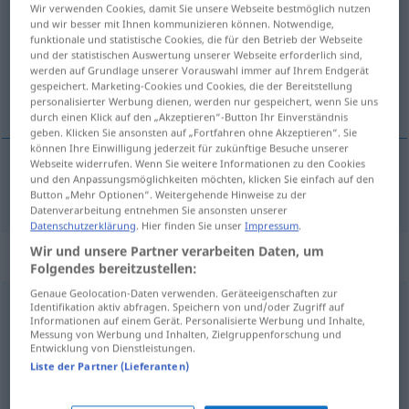
Wir verwenden Cookies, damit Sie unsere Webseite bestmöglich nutzen
und wir besser mit Ihnen kommunizieren können. Notwendige,
Übersicht aller Übersetzungen
funktionale und statistische Cookies, die für den Betrieb der Webseite
(Für mehr Details die Übersetzung anklicken/antippen)
und der statistischen Auswertung unserer Webseite erforderlich sind,
werden auf Grundlage unserer Vorauswahl immer auf Ihrem Endgerät
gespeichert. Marketing-Cookies und Cookies, die der Bereitstellung
zelante, solerte, diligente
personalisierter Werbung dienen, werden nur gespeichert, wenn Sie uns
durch einen Klick auf den „Akzeptieren“-Button Ihr Einverständnis
geben. Klicken Sie ansonsten auf „Fortfahren ohne Akzeptieren“. Sie
können Ihre Einwilligung jederzeit für zukünftige Besuche unserer
Webseite widerrufen. Wenn Sie weitere Informationen zu den Cookies
und den Anpassungsmöglichkeiten möchten, klicken Sie einfach auf den
zelante
,
solerte
,
diligente
eifrig
Button „Mehr Optionen“. Weitergehende Hinweise zu der
Datenverarbeitung entnehmen Sie ansonsten unserer
Datenschutzerklärung
. Hier finden Sie unser
Impressum
.
Wir und unsere Partner verarbeiten Daten, um
„eifrig“
: Adverb
Folgendes bereitzustellen:
Genaue Geolocation-Daten verwenden. Geräteeigenschaften zur
eifrig
adv
Identifikation aktiv abfragen. Speichern von und/oder Zugriff auf
Informationen auf einem Gerät. Personalisierte Werbung und Inhalte,
Messung von Werbung und Inhalten, Zielgruppenforschung und
Übersicht aller Übersetzungen
Entwicklung von Dienstleistungen.
(Für mehr Details die Übersetzung anklicken/antippen)
Liste der Partner (Lieferanten)
con zelo, diligentemente