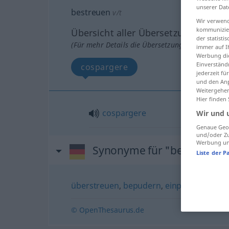
unserer Dat
bestreuen
v/t
Wir verwend
kommunizier
Übersicht aller Übersetzungen
der statist
(Für mehr Details die Übersetzung anklicken/an
immer auf I
Werbung die
Einverständ
cospargere
jederzeit f
und den Anp
Weitergehen
Hier finden
cospargere
Wir und 
Genaue Geol
und/oder Zu
Werbung und
Synonyme für "bestreuen"
Liste der P
überstreuen
,
bepudern
,
einpudern
,
best
© OpenThesaurus.de