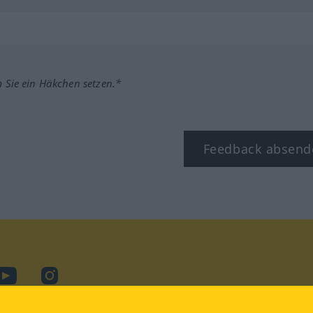
m Sie ein Häkchen setzen.*
Feedback absend
ook
YouTube
Instagram