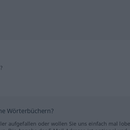
h?
ine Wörterbüchern?
hler aufgefallen oder wollen Sie uns einfach mal lob