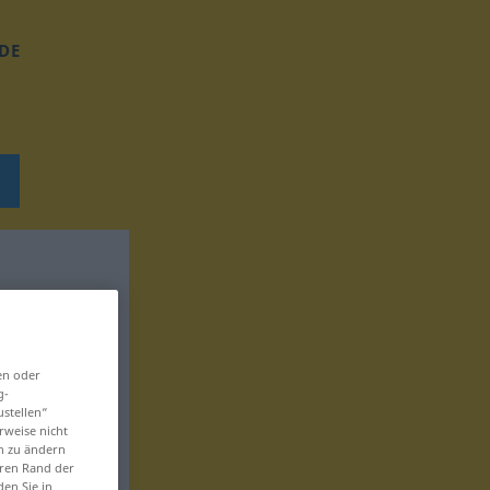
DE
en oder
g-
ustellen“
rweise nicht
en zu ändern
eren Rand der
den Sie in