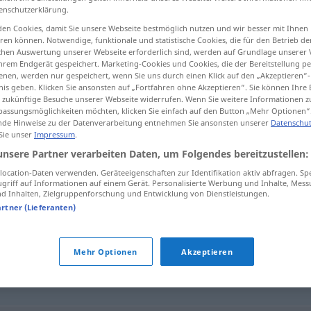
enschutzerklärung.
en Cookies, damit Sie unsere Webseite bestmöglich nutzen und wir besser mit Ihnen
en können. Notwendige, funktionale und statistische Cookies, die für den Betrieb d
ischen Auswertung unserer Webseite erforderlich sind, werden auf Grundlage unserer
tippen)
hrem Endgerät gespeichert. Marketing-Cookies und Cookies, die der Bereitstellung per
nen, werden nur gespeichert, wenn Sie uns durch einen Klick auf den „Akzeptieren“-
nis geben. Klicken Sie ansonsten auf „Fortfahren ohne Akzeptieren“. Sie können Ihre 
ür zukünftige Besuche unserer Webseite widerrufen. Wenn Sie weitere Informationen 
assungsmöglichkeiten möchten, klicken Sie einfach auf den Button „Mehr Optionen“
de Hinweise zu der Datenverarbeitung entnehmen Sie ansonsten unserer
Datenschut
 Sie unser
Impressum
.
bestreuen
unsere Partner verarbeiten Daten, um Folgendes bereitzustellen:
ocation-Daten verwenden. Geräteeigenschaften zur Identifikation aktiv abfragen. Sp
griff auf Informationen auf einem Gerät. Personalisierte Werbung und Inhalte, Mes
 Inhalten, Zielgruppenforschung und Entwicklung von Dienstleistungen.
artner (Lieferanten)
äuben
,
überpudern
,
streuen
Mehr Optionen
Akzeptieren