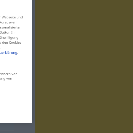
er Webseite und
 Vorauswahl
sonalisierter
Button Ihr
Einwilligung
zu den Cookies
.
zerklärung
.
eichern von
sung von