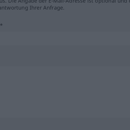
us. Die Angabe der E-Mail-Adresse ist optional und 
ntwortung Ihrer Anfrage.
?*