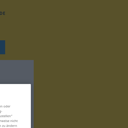
DE
en oder
g-
ustellen“
rweise nicht
en zu ändern