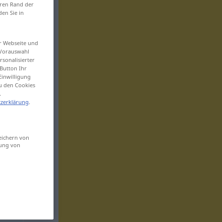
eren Rand der
den Sie in
er Webseite und
 Vorauswahl
sonalisierter
Button Ihr
Einwilligung
zu den Cookies
.
zerklärung
.
eichern von
sung von