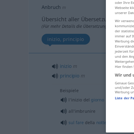
oder Ihre E
Anbruch
m
Webseite kli
unserer Dat
Übersicht aller Übersetzungen
Wir verwend
(Für mehr Details die Übersetzung anklicken/an
kommunizier
der statist
immer auf I
inizio, principio
Werbung die
Einverständ
jederzeit f
und den Anp
Weitergehen
inizio
m
Hier finden
Wir und 
principio
m
Genaue Geol
und/oder Zu
Beispiele
Werbung und
Liste der P
l’inizio del
giorno
all’imbrunire
sul
fare
della
notte