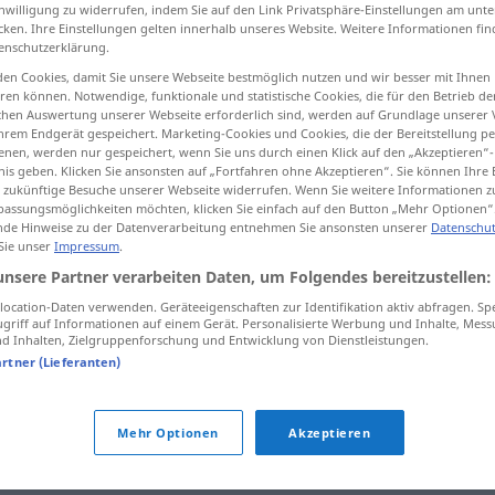
inwilligung zu widerrufen, indem Sie auf den Link Privatsphäre-Einstellungen am unt
cken. Ihre Einstellungen gelten innerhalb unseres Website. Weitere Informationen fin
enschutzerklärung.
en Cookies, damit Sie unsere Webseite bestmöglich nutzen und wir besser mit Ihnen
tippen)
en können. Notwendige, funktionale und statistische Cookies, die für den Betrieb d
ischen Auswertung unserer Webseite erforderlich sind, werden auf Grundlage unserer
hrem Endgerät gespeichert. Marketing-Cookies und Cookies, die der Bereitstellung per
nen, werden nur gespeichert, wenn Sie uns durch einen Klick auf den „Akzeptieren“-
nis geben. Klicken Sie ansonsten auf „Fortfahren ohne Akzeptieren“. Sie können Ihre 
ür zukünftige Besuche unserer Webseite widerrufen. Wenn Sie weitere Informationen 
assungsmöglichkeiten möchten, klicken Sie einfach auf den Button „Mehr Optionen“
de Hinweise zu der Datenverarbeitung entnehmen Sie ansonsten unserer
Datenschut
Anbruch
 Sie unser
Impressum
.
unsere Partner verarbeiten Daten, um Folgendes bereitzustellen:
ocation-Daten verwenden. Geräteeigenschaften zur Identifikation aktiv abfragen. Sp
griff auf Informationen auf einem Gerät. Personalisierte Werbung und Inhalte, Mes
 Inhalten, Zielgruppenforschung und Entwicklung von Dienstleistungen.
artner (Lieferanten)
der Anbruch des Tages
bei Anbruch der
Dunkelheit
Mehr Optionen
Akzeptieren
bei Anbruch der
Nacht