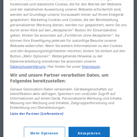
funktionale und statistische Cookies, die für den Betrieb der Webseite
DVD-Laufwerk
n
und der statistischen Auswertung unserer Webseite erforderlich sind,
werden auf Grundlage unserer Vorauswahl immer auf Ihrem Endgerät
gespeichert. Marketing-Cookies und Cookies, die der Bereitstellung
Übersicht aller Übersetzungen
personalisierter Werbung dienen, werden nur gespeichert, wenn Sie uns
(Für mehr Details die Übersetzung anklicken/antippen)
durch einen Klick auf den „Akzeptieren“-Button Ihr Einverständnis
geben. Klicken Sie ansonsten auf „Fortfahren ohne Akzeptieren“. Sie
können Ihre Einwilligung jederzeit für zukünftige Besuche unserer
μονάδα DVD
Webseite widerrufen. Wenn Sie weitere Informationen zu den Cookies
und den Anpassungsmöglichkeiten möchten, klicken Sie einfach auf den
Button „Mehr Optionen“. Weitergehende Hinweise zu der
Datenverarbeitung entnehmen Sie ansonsten unserer
Datenschutzerklärung
. Hier finden Sie unser
Impressum
.
μονάδα
f
DVD
DVD-Laufwerk
Wir und unsere Partner verarbeiten Daten, um
Folgendes bereitzustellen:
Genaue Geolocation-Daten verwenden. Geräteeigenschaften zur
Identifikation aktiv abfragen. Speichern von und/oder Zugriff auf
Informationen auf einem Gerät. Personalisierte Werbung und Inhalte,
Messung von Werbung und Inhalten, Zielgruppenforschung und
Entwicklung von Dienstleistungen.
Liste der Partner (Lieferanten)
Mehr Optionen
Akzeptieren