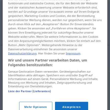
funktionale und statistische Cookies, die für den Betrieb der Webseite
DVD-Hülle
f
und der statistischen Auswertung unserer Webseite erforderlich sind,
werden auf Grundlage unserer Vorauswahl immer auf Ihrem Endgerät
gespeichert. Marketing-Cookies und Cookies, die der Bereitstellung
Übersicht aller Übersetzungen
personalisierter Werbung dienen, werden nur gespeichert, wenn Sie uns
(Für mehr Details die Übersetzung anklicken/antippen)
durch einen Klick auf den „Akzeptieren“-Button Ihr Einverständnis
geben. Klicken Sie ansonsten auf „Fortfahren ohne Akzeptieren“. Sie
können Ihre Einwilligung jederzeit für zukünftige Besuche unserer
θήκη DVD
Webseite widerrufen. Wenn Sie weitere Informationen zu den Cookies
und den Anpassungsmöglichkeiten möchten, klicken Sie einfach auf den
Button „Mehr Optionen“. Weitergehende Hinweise zu der
Datenverarbeitung entnehmen Sie ansonsten unserer
Datenschutzerklärung
. Hier finden Sie unser
Impressum
.
θήκη
f
DVD
DVD-Hülle
Wir und unsere Partner verarbeiten Daten, um
Folgendes bereitzustellen:
Genaue Geolocation-Daten verwenden. Geräteeigenschaften zur
Identifikation aktiv abfragen. Speichern von und/oder Zugriff auf
Informationen auf einem Gerät. Personalisierte Werbung und Inhalte,
Messung von Werbung und Inhalten, Zielgruppenforschung und
Entwicklung von Dienstleistungen.
Liste der Partner (Lieferanten)
Mehr Optionen
Akzeptieren