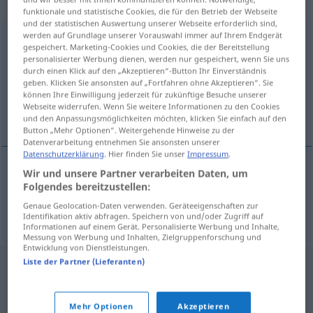
männlich
funktionale und statistische Cookies, die für den Betrieb der Webseite
und der statistischen Auswertung unserer Webseite erforderlich sind,
werden auf Grundlage unserer Vorauswahl immer auf Ihrem Endgerät
DVD-Brenner
m
gespeichert. Marketing-Cookies und Cookies, die der Bereitstellung
personalisierter Werbung dienen, werden nur gespeichert, wenn Sie uns
Übersicht aller Übersetzungen
durch einen Klick auf den „Akzeptieren“-Button Ihr Einverständnis
(Für mehr Details die Übersetzung anklicken/antippen)
geben. Klicken Sie ansonsten auf „Fortfahren ohne Akzeptieren“. Sie
können Ihre Einwilligung jederzeit für zukünftige Besuche unserer
Webseite widerrufen. Wenn Sie weitere Informationen zu den Cookies
καυστήρας συσκευή εγγραφής
und den Anpassungsmöglichkeiten möchten, klicken Sie einfach auf den
Button „Mehr Optionen“. Weitergehende Hinweise zu der
Datenverarbeitung entnehmen Sie ansonsten unserer
Datenschutzerklärung
. Hier finden Sie unser
Impressum
.
Wir und unsere Partner verarbeiten Daten, um
καυστήρας
m
συσκευή
f
εγγραφής
DVD-Brenner
Folgendes bereitzustellen:
Genaue Geolocation-Daten verwenden. Geräteeigenschaften zur
COMPUT
Identifikation aktiv abfragen. Speichern von und/oder Zugriff auf
Informationen auf einem Gerät. Personalisierte Werbung und Inhalte,
Messung von Werbung und Inhalten, Zielgruppenforschung und
Entwicklung von Dienstleistungen.
Liste der Partner (Lieferanten)
Mehr Optionen
Akzeptieren