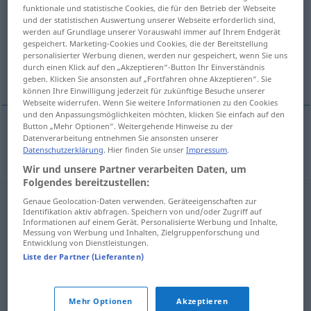
funktionale und statistische Cookies, die für den Betrieb der Webseite
und der statistischen Auswertung unserer Webseite erforderlich sind,
Übersicht aller Übersetzungen
werden auf Grundlage unserer Vorauswahl immer auf Ihrem Endgerät
(Für mehr Details die Übersetzung anklicken/antippen)
gespeichert. Marketing-Cookies und Cookies, die der Bereitstellung
personalisierter Werbung dienen, werden nur gespeichert, wenn Sie uns
durch einen Klick auf den „Akzeptieren“-Button Ihr Einverständnis
μιλώ στον ενικό σε
geben. Klicken Sie ansonsten auf „Fortfahren ohne Akzeptieren“. Sie
können Ihre Einwilligung jederzeit für zukünftige Besuche unserer
Webseite widerrufen. Wenn Sie weitere Informationen zu den Cookies
und den Anpassungsmöglichkeiten möchten, klicken Sie einfach auf den
Button „Mehr Optionen“. Weitergehende Hinweise zu der
Datenverarbeitung entnehmen Sie ansonsten unserer
μιλώ
στον ενικό σε
duzen
Datenschutzerklärung
. Hier finden Sie unser
Impressum
.
Wir und unsere Partner verarbeiten Daten, um
Folgendes bereitzustellen:
Genaue Geolocation-Daten verwenden. Geräteeigenschaften zur
Identifikation aktiv abfragen. Speichern von und/oder Zugriff auf
Informationen auf einem Gerät. Personalisierte Werbung und Inhalte,
Messung von Werbung und Inhalten, Zielgruppenforschung und
Entwicklung von Dienstleistungen.
Liste der Partner (Lieferanten)
Mehr Optionen
Akzeptieren