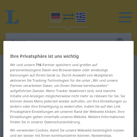
Ihre Privatsphäre ist uns wichtig
Deutsch-Griechisch Wörterbuch
duzen
Wir und unsere
716
-Partner speichern und greifen auf
personenbezogene Daten wie Browserdaten oder eindeutige
Deutsch-Griechisch Übersetzung
Kennungen auf Ihrem Gerät zu. Durch Auswahl von Akzeptieren
aktivieren Sie Tracking-Technologien für die unter „Wir und unsere
für "duzen"
Partner verarbeiten Daten, um Ihnen Dienste bereitzustellen“
aufgeführten Zwecke. Wenn Tracker deaktiviert sind, sind manche
Inhalte und Anzeigen möglicherweise nicht mehr so relevant für Sie. Sie
"duzen" Griechisch Übersetzung
können dieses Menü jederzeit wieder aufrufen, um Ihre Einstellungen zu
ändern oder Ihre Einwilligung zu widerrufen, indem Sie auf den Link
Privatsphäre-Einstellungen am unteren Rand der Webseite klicken. Ihre
Einstellungen gelten innerhalb unseres Website. Weitere Informationen
„duzen“
: transitives Verb
finden Sie in unserer Datenschutzerklärung.
Wir verwenden Cookies, damit Sie unsere Webseite bestmöglich nutzen
und wir besser mit Ihnen kommunizieren können. Notwendige,
duzen
v/t