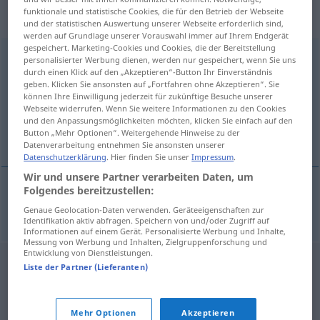
„Durchgangsstation“
: Femininum,
funktionale und statistische Cookies, die für den Betrieb der Webseite
weiblich
und der statistischen Auswertung unserer Webseite erforderlich sind,
werden auf Grundlage unserer Vorauswahl immer auf Ihrem Endgerät
gespeichert. Marketing-Cookies und Cookies, die der Bereitstellung
Durchgangsstation
f
personalisierter Werbung dienen, werden nur gespeichert, wenn Sie uns
durch einen Klick auf den „Akzeptieren“-Button Ihr Einverständnis
Übersicht aller Übersetzungen
geben. Klicken Sie ansonsten auf „Fortfahren ohne Akzeptieren“. Sie
können Ihre Einwilligung jederzeit für zukünftige Besuche unserer
(Für mehr Details die Übersetzung anklicken/antippen)
Webseite widerrufen. Wenn Sie weitere Informationen zu den Cookies
und den Anpassungsmöglichkeiten möchten, klicken Sie einfach auf den
στάση σε μέρος
Button „Mehr Optionen“. Weitergehende Hinweise zu der
Datenverarbeitung entnehmen Sie ansonsten unserer
Datenschutzerklärung
. Hier finden Sie unser
Impressum
.
Wir und unsere Partner verarbeiten Daten, um
Folgendes bereitzustellen:
στάση
f
σε
μέρος
Durchgangsstation
Genaue Geolocation-Daten verwenden. Geräteeigenschaften zur
Identifikation aktiv abfragen. Speichern von und/oder Zugriff auf
Informationen auf einem Gerät. Personalisierte Werbung und Inhalte,
Messung von Werbung und Inhalten, Zielgruppenforschung und
Entwicklung von Dienstleistungen.
Liste der Partner (Lieferanten)
Mehr Optionen
Akzeptieren