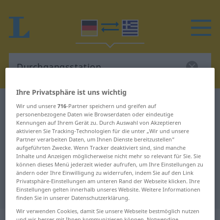
Ihre Privatsphäre ist uns wichtig
Deutsch-Griechisch Wörterbuch
Wir und unsere
716
-Partner speichern und greifen auf
personenbezogene Daten wie Browserdaten oder eindeutige
Durchgangsstation
Kennungen auf Ihrem Gerät zu. Durch Auswahl von Akzeptieren
Deutsch-Griechisch Übersetzung
aktivieren Sie Tracking-Technologien für die unter „Wir und unsere
Partner verarbeiten Daten, um Ihnen Dienste bereitzustellen“
für "Durchgangsstation"
aufgeführten Zwecke. Wenn Tracker deaktiviert sind, sind manche
Inhalte und Anzeigen möglicherweise nicht mehr so relevant für Sie. Sie
können dieses Menü jederzeit wieder aufrufen, um Ihre Einstellungen zu
ändern oder Ihre Einwilligung zu widerrufen, indem Sie auf den Link
"Durchgangsstation" Griechisch
Privatsphäre-Einstellungen am unteren Rand der Webseite klicken. Ihre
Einstellungen gelten innerhalb unseres Website. Weitere Informationen
Übersetzung
finden Sie in unserer Datenschutzerklärung.
Wir verwenden Cookies, damit Sie unsere Webseite bestmöglich nutzen
und wir besser mit Ihnen kommunizieren können. Notwendige,