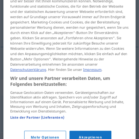
und wir besser mit Ihnen kommunizieren können. Notwendige,
funktionale und statistische Cookies, die für den Betrieb der Webseite
Übersicht aller Übersetzungen
und der statistischen Auswertung unserer Webseite erforderlich sind,
werden auf Grundlage unserer Vorauswahl immer auf Ihrem Endgerät
(Für mehr Details die Übersetzung anklicken/antippen)
gespeichert. Marketing-Cookies und Cookies, die der Bereitstellung
personalisierter Werbung dienen, werden nur gespeichert, wenn Sie uns
απόσταγμα
durch einen Klick auf den „Akzeptieren“-Button Ihr Einverständnis
geben. Klicken Sie ansonsten auf „Fortfahren ohne Akzeptieren“. Sie
können Ihre Einwilligung jederzeit für zukünftige Besuche unserer
Webseite widerrufen. Wenn Sie weitere Informationen zu den Cookies
und den Anpassungsmöglichkeiten möchten, klicken Sie einfach auf den
Button „Mehr Optionen“. Weitergehende Hinweise zu der
απόσταγμα
n
Destillat
Datenverarbeitung entnehmen Sie ansonsten unserer
Datenschutzerklärung
. Hier finden Sie unser
Impressum
.
Wir und unsere Partner verarbeiten Daten, um
Folgendes bereitzustellen:
Synonyme für "Destillat"
Genaue Geolocation-Daten verwenden. Geräteeigenschaften zur
Identifikation aktiv abfragen. Speichern von und/oder Zugriff auf
Informationen auf einem Gerät. Personalisierte Werbung und Inhalte,
Messung von Werbung und Inhalten, Zielgruppenforschung und
Essenz
,
Auszug
,
Aufguss
,
Extrakt
,
Tinktur
,
Sud
Entwicklung von Dienstleistungen.
Liste der Partner (Lieferanten)
© OpenThesaurus.de
Mehr Optionen
Akzeptieren