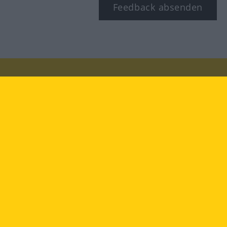
Feedback absenden
Besuchen Sie uns auf:
facebook
YouTube
Instagram
Langenscheidt
NUTZUNGSBEDINGUNGEN
DATENSCHUTZBESTIMMUNGEN