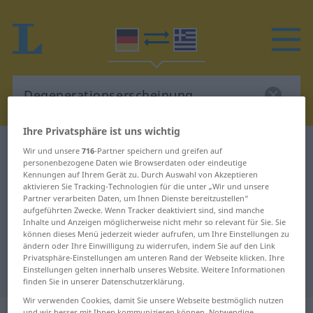
Ihre Privatsphäre ist uns wichtig
Deutsch-Griechisch Wörterbuch
Wir und unsere
716
-Partner speichern und greifen auf
personenbezogene Daten wie Browserdaten oder eindeutige
Degenerationserscheinung
Kennungen auf Ihrem Gerät zu. Durch Auswahl von Akzeptieren
Deutsch-Griechisch Übersetzung
aktivieren Sie Tracking-Technologien für die unter „Wir und unsere
Partner verarbeiten Daten, um Ihnen Dienste bereitzustellen“
für "Degenerationserscheinung"
aufgeführten Zwecke. Wenn Tracker deaktiviert sind, sind manche
Inhalte und Anzeigen möglicherweise nicht mehr so relevant für Sie. Sie
können dieses Menü jederzeit wieder aufrufen, um Ihre Einstellungen zu
ändern oder Ihre Einwilligung zu widerrufen, indem Sie auf den Link
"Degenerationserscheinung"
Privatsphäre-Einstellungen am unteren Rand der Webseite klicken. Ihre
Einstellungen gelten innerhalb unseres Website. Weitere Informationen
Griechisch Übersetzung
finden Sie in unserer Datenschutzerklärung.
Wir verwenden Cookies, damit Sie unsere Webseite bestmöglich nutzen
und wir besser mit Ihnen kommunizieren können. Notwendige,