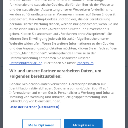
„Degenerationserscheinung“
:
funktionale und statistische Cookies, die für den Betrieb der Webseite
Femininum, weiblich
und der statistischen Auswertung unserer Webseite erforderlich sind,
werden auf Grundlage unserer Vorauswahl immer auf Ihrem Endgerät
gespeichert. Marketing-Cookies und Cookies, die der Bereitstellung
Degenerationserscheinung
f
personalisierter Werbung dienen, werden nur gespeichert, wenn Sie uns
durch einen Klick auf den „Akzeptieren“-Button Ihr Einverständnis
Übersicht aller Übersetzungen
geben. Klicken Sie ansonsten auf „Fortfahren ohne Akzeptieren“. Sie
können Ihre Einwilligung jederzeit für zukünftige Besuche unserer
(Für mehr Details die Übersetzung anklicken/antippen)
Webseite widerrufen. Wenn Sie weitere Informationen zu den Cookies
und den Anpassungsmöglichkeiten möchten, klicken Sie einfach auf den
σημάδι εκφυλισμού
Button „Mehr Optionen“. Weitergehende Hinweise zu der
Datenverarbeitung entnehmen Sie ansonsten unserer
Datenschutzerklärung
. Hier finden Sie unser
Impressum
.
Wir und unsere Partner verarbeiten Daten, um
Folgendes bereitzustellen:
σημάδι
n
εκφυλισμού
Degenerationserscheinung
Genaue Geolocation-Daten verwenden. Geräteeigenschaften zur
Identifikation aktiv abfragen. Speichern von und/oder Zugriff auf
Informationen auf einem Gerät. Personalisierte Werbung und Inhalte,
Messung von Werbung und Inhalten, Zielgruppenforschung und
Entwicklung von Dienstleistungen.
Liste der Partner (Lieferanten)
Mehr Optionen
Akzeptieren