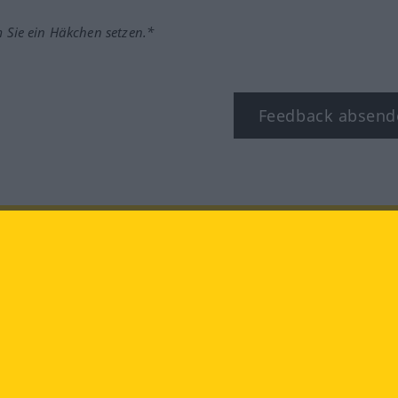
m Sie ein Häkchen setzen.*
Feedback absend
ook
YouTube
Instagram