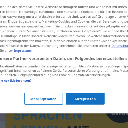
en Cookies, damit Sie unsere Webseite bestmöglich nutzen und wir besser mit Ihnen
en können. Notwendige, funktionale und statistische Cookies, die für den Betrieb d
ischen Auswertung unserer Webseite erforderlich sind, werden auf Grundlage unserer
hrem Endgerät gespeichert. Marketing-Cookies und Cookies, die der Bereitstellung per
tippen)
nen, werden nur gespeichert, wenn Sie uns durch einen Klick auf den „Akzeptieren“-
nis geben. Klicken Sie ansonsten auf „Fortfahren ohne Akzeptieren“. Sie können Ihre 
ür zukünftige Besuche unserer Webseite widerrufen. Wenn Sie weitere Informationen 
assungsmöglichkeiten möchten, klicken Sie einfach auf den Button „Mehr Optionen“
de Hinweise zu der Datenverarbeitung entnehmen Sie ansonsten unserer
Datenschut
 Sie unser
Impressum
.
unsere Partner verarbeiten Daten, um Folgendes bereitzustellen:
Default
COMPUT
ocation-Daten verwenden. Geräteeigenschaften zur Identifikation aktiv abfragen. Sp
griff auf Informationen auf einem Gerät. Personalisierte Werbung und Inhalte, Mes
 Inhalten, Zielgruppenforschung und Entwicklung von Dienstleistungen.
artner (Lieferanten)
Mehr Optionen
Akzeptieren