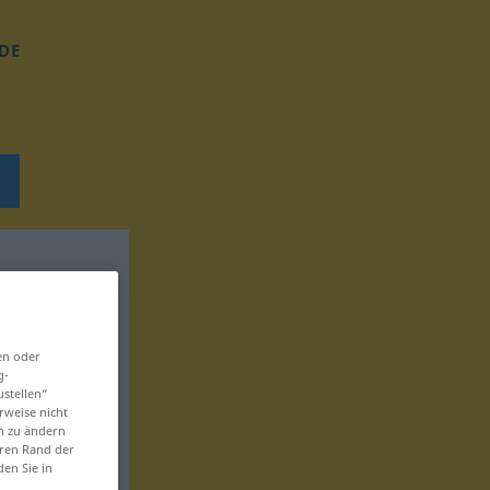
DE
en oder
g-
ustellen“
rweise nicht
en zu ändern
eren Rand der
den Sie in