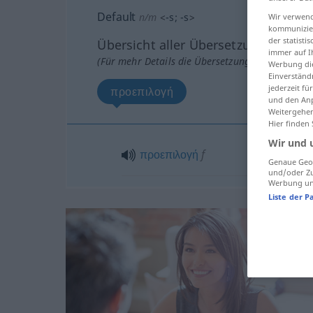
Default
n/m
<
-s
;
-s
>
Wir verwend
kommunizier
der statist
Übersicht aller Übersetzungen
immer auf I
(Für mehr Details die Übersetzung anklicken/an
Werbung die
Einverständ
jederzeit f
προεπιλογή
und den Anp
Weitergehen
Hier finden
Wir und 
προεπιλογή
f
Genaue Geol
und/oder Zu
Werbung und
Liste der P