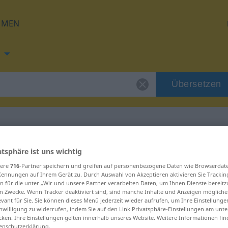
HMEN
Übersetzen
g für "Default"
atsphäre ist uns wichtig
sere
716
-Partner speichern und greifen auf personenbezogene Daten wie Browserdat
Kennungen auf Ihrem Gerät zu. Durch Auswahl von Akzeptieren aktivieren Sie Trackin
ung
n für die unter „Wir und unsere Partner verarbeiten Daten, um Ihnen Dienste bereitz
n Zwecke. Wenn Tracker deaktiviert sind, sind manche Inhalte und Anzeigen mögliche
evant für Sie. Sie können dieses Menü jederzeit wieder aufrufen, um Ihre Einstellung
inwilligung zu widerrufen, indem Sie auf den Link Privatsphäre-Einstellungen am unt
askulinum
cken. Ihre Einstellungen gelten innerhalb unseres Website. Weitere Informationen fin
enschutzerklärung.