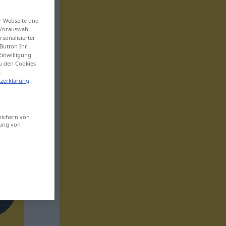
er Webseite und
 Vorauswahl
sonalisierter
Button Ihr
Einwilligung
zu den Cookies
.
zerklärung
.
eichern von
sung von