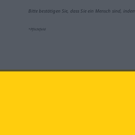
Bitte bestätigen Sie, dass Sie ein Mensch sind, inde
*Pflichtfeld
Besuchen Sie uns auf:
faceb
Langenscheidt