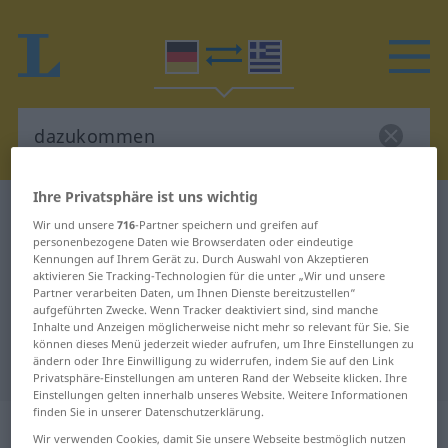
Ihre Privatsphäre ist uns wichtig
Deutsch-Griechisch Wörterbuch
dazukommen
Wir und unsere
716
-Partner speichern und greifen auf
Deutsch-Griechisch Übersetzung
personenbezogene Daten wie Browserdaten oder eindeutige
Kennungen auf Ihrem Gerät zu. Durch Auswahl von Akzeptieren
für "dazukommen"
aktivieren Sie Tracking-Technologien für die unter „Wir und unsere
Partner verarbeiten Daten, um Ihnen Dienste bereitzustellen“
aufgeführten Zwecke. Wenn Tracker deaktiviert sind, sind manche
Inhalte und Anzeigen möglicherweise nicht mehr so relevant für Sie. Sie
"dazukommen" Griechisch
können dieses Menü jederzeit wieder aufrufen, um Ihre Einstellungen zu
ändern oder Ihre Einwilligung zu widerrufen, indem Sie auf den Link
Übersetzung
Privatsphäre-Einstellungen am unteren Rand der Webseite klicken. Ihre
Einstellungen gelten innerhalb unseres Website. Weitere Informationen
finden Sie in unserer Datenschutzerklärung.
„dazukommen“
: intransitives Verb
Wir verwenden Cookies, damit Sie unsere Webseite bestmöglich nutzen