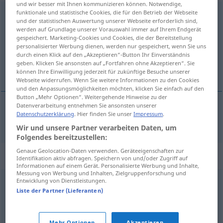
und wir besser mit Ihnen kommunizieren können. Notwendige,
funktionale und statistische Cookies, die für den Betrieb der Webseite
dazukommen
v/i
und der statistischen Auswertung unserer Webseite erforderlich sind,
werden auf Grundlage unserer Vorauswahl immer auf Ihrem Endgerät
Übersicht aller Übersetzungen
gespeichert. Marketing-Cookies und Cookies, die der Bereitstellung
(Für mehr Details die Übersetzung anklicken/antippen)
personalisierter Werbung dienen, werden nur gespeichert, wenn Sie uns
durch einen Klick auf den „Akzeptieren“-Button Ihr Einverständnis
geben. Klicken Sie ansonsten auf „Fortfahren ohne Akzeptieren“. Sie
έρχομαι
können Ihre Einwilligung jederzeit für zukünftige Besuche unserer
Webseite widerrufen. Wenn Sie weitere Informationen zu den Cookies
und den Anpassungsmöglichkeiten möchten, klicken Sie einfach auf den
Button „Mehr Optionen“. Weitergehende Hinweise zu der
Datenverarbeitung entnehmen Sie ansonsten unserer
Datenschutzerklärung
. Hier finden Sie unser
Impressum
.
έρχομαι
dazukommen
Person
Wir und unsere Partner verarbeiten Daten, um
Folgendes bereitzustellen:
Genaue Geolocation-Daten verwenden. Geräteeigenschaften zur
Synonyme für "dazukommen"
Identifikation aktiv abfragen. Speichern von und/oder Zugriff auf
Informationen auf einem Gerät. Personalisierte Werbung und Inhalte,
Messung von Werbung und Inhalten, Zielgruppenforschung und
Entwicklung von Dienstleistungen.
mitgehen
,
(sich) anschließen
,
(sich) beteiligen
,
Liste der Partner (Lieferanten)
mitmachen
,
(sich) zugesellen
,
hinzukommen
,
mitkommen
Mehr Optionen
Akzeptieren