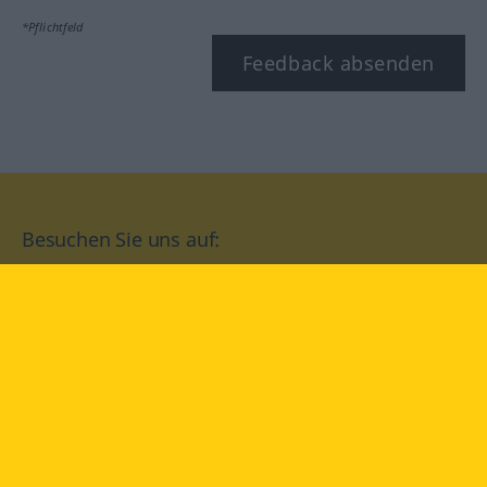
*Pflichtfeld
Feedback absenden
Besuchen Sie uns auf:
facebook
YouTube
Instagram
Langenscheidt