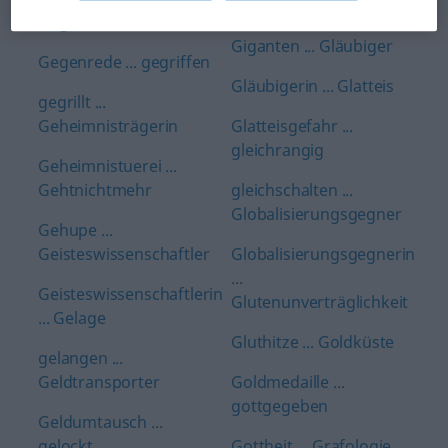
Gigant
Gegenreaktion
Giganten ... Gläubiger
Gegenrede ... gegriffen
Gläubigerin ... Glatteis
gegrillt ...
Geheimnisträgerin
Glatteisgefahr ...
gleichrangig
Geheimnistuerei ...
Gehtnichtmehr
gleichschalten ...
Globalisierungsgegner
Gehupe ...
Geisteswissenschaftler
Globalisierungsgegnerin
...
Geisteswissenschaftlerin
Glutenunverträglichkeit
... Gelage
Gluthitze ... Goldküste
gelangen ...
Geldtransporter
Goldmedaille ...
gottgegeben
Geldumtausch ...
gelockt
Gottheit ... Grafologie