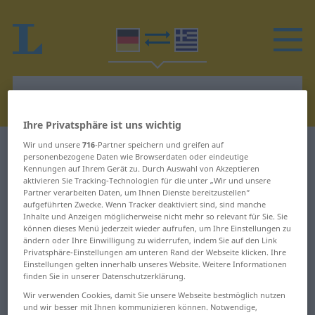
Ihre Privatsphäre ist uns wichtig
Wir und unsere
716
-Partner speichern und greifen auf
Deutsch-Griechisch Wörterbuch
G
personenbezogene Daten wie Browserdaten oder eindeutige
Kennungen auf Ihrem Gerät zu. Durch Auswahl von Akzeptieren
aktivieren Sie Tracking-Technologien für die unter „Wir und unsere
Wörter auf Deutsch, die mit G
Partner verarbeiten Daten, um Ihnen Dienste bereitzustellen“
beginnen
aufgeführten Zwecke. Wenn Tracker deaktiviert sind, sind manche
Inhalte und Anzeigen möglicherweise nicht mehr so relevant für Sie. Sie
können dieses Menü jederzeit wieder aufrufen, um Ihre Einstellungen zu
ändern oder Ihre Einwilligung zu widerrufen, indem Sie auf den Link
G ... Galauniform
Geschirrspülen ...
Privatsphäre-Einstellungen am unteren Rand der Webseite klicken. Ihre
geschraubt
Einstellungen gelten innerhalb unseres Website. Weitere Informationen
Galavorstellung ...
finden Sie in unserer Datenschutzerklärung.
ganzseitig
Geschrei ...
Wir verwenden Cookies, damit Sie unsere Webseite bestmöglich nutzen
Gesellschaftsspiel
und wir besser mit Ihnen kommunizieren können. Notwendige,