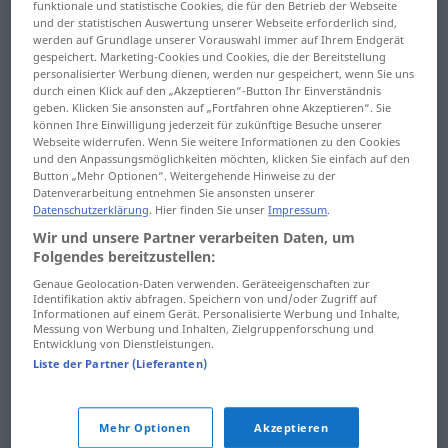
ganztags ... Gartentür
funktionale und statistische Cookies, die für den Betrieb der Webseite
und der statistischen Auswertung unserer Webseite erforderlich sind,
Gesellschaftsstruktur ...
werden auf Grundlage unserer Vorauswahl immer auf Ihrem Endgerät
Gartenzaun ...
Gesinnungsgenossin
gespeichert. Marketing-Cookies und Cookies, die der Bereitstellung
Gasversorgung
personalisierter Werbung dienen, werden nur gespeichert, wenn Sie uns
gesinnungslos ...
durch einen Klick auf den „Akzeptieren“-Button Ihr Einverständnis
Gaswerk ... Gebettel
geben. Klicken Sie ansonsten auf „Fortfahren ohne Akzeptieren“. Sie
Gesteck
können Ihre Einwilligung jederzeit für zukünftige Besuche unserer
Webseite widerrufen. Wenn Sie weitere Informationen zu den Cookies
gebeugt ... gebrechlich
gestehen ... gesunken
und den Anpassungsmöglichkeiten möchten, klicken Sie einfach auf den
Button „Mehr Optionen“. Weitergehende Hinweise zu der
Gebrechlichkeit ...
Datenverarbeitung entnehmen Sie ansonsten unserer
getan ... gewähren
Datenschutzerklärung
. Hier finden Sie unser
Impressum
.
Gedächtnisstörung
gewährleisten ...
Wir und unsere Partner verarbeiten Daten, um
Gedächtnisstütze ...
Folgendes bereitzustellen:
Gewerbeschule
gefährlich
Genaue Geolocation-Daten verwenden. Geräteeigenschaften zur
Gewerbesteuer ...
Identifikation aktiv abfragen. Speichern von und/oder Zugriff auf
Informationen auf einem Gerät. Personalisierte Werbung und Inhalte,
Gefährlichkeit ...
Gewinnzahl
Messung von Werbung und Inhalten, Zielgruppenforschung und
Gefechtsübung
Entwicklung von Dienstleistungen.
Gewinnzone ...
Liste der Partner (Lieferanten)
gefedert ...
Gewürznelke
gefühlsbetont
Gewürzpflanze ...
Mehr Optionen
Akzeptieren
Gefühlsduselei ...