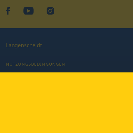
facebook
YouTube
Instagram
Langenscheidt
NUTZUNGSBEDINGUNGEN
DATENSCHUTZBESTIMMUNGEN
IMPRESSUM
PRIVATSPHÄRE-EINSTELLUNGEN
LATEINWÖRTERBUCH MIT CODE
Copyright © 2026 PONS Langenscheidt GmbH, Alle Rechte
vorbehalten.