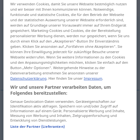
„zusammenkrachen“
: intransitives
Wir verwenden Cookies, damit Sie unsere Webseite bestmöglich nutzen
Verb
und wir besser mit Ihnen kommunizieren können. Notwendige,
funktionale und statistische Cookies, die für den Betrieb der Webseite
und der statistischen Auswertung unserer Webseite erforderlich sind,
zusammenkrachen
v/i
<
sép
;
-ge-
;
s.
>
werden auf Grundlage unserer Vorauswahl immer auf Ihrem Endgerät
UMG
gespeichert. Marketing-Cookies und Cookies, die der Bereitstellung
personalisierter Werbung dienen, werden nur gespeichert, wenn Sie uns
Übersicht aller Übersetzungen
durch einen Klick auf den „Akzeptieren“-Button Ihr Einverständnis
(Für mehr Details die Übersetzung anklicken/antippen)
geben. Klicken Sie ansonsten auf „Fortfahren ohne Akzeptieren“. Sie
können Ihre Einwilligung jederzeit für zukünftige Besuche unserer
Webseite widerrufen. Wenn Sie weitere Informationen zu den Cookies
s’effondrer, s’écrouler, crouler
und den Anpassungsmöglichkeiten möchten, klicken Sie einfach auf den
Button „Mehr Optionen“. Weitergehende Hinweise zu der
Datenverarbeitung entnehmen Sie ansonsten unserer
entrer en collision
Datenschutzerklärung
. Hier finden Sie unser
Impressum
.
Wir und unsere Partner verarbeiten Daten, um
Folgendes bereitzustellen:
Genaue Geolocation-Daten verwenden. Geräteeigenschaften zur
Identifikation aktiv abfragen. Speichern von und/oder Zugriff auf
s’effondrer
zusammenkrachen
Informationen auf einem Gerät. Personalisierte Werbung und Inhalte,
Messung von Werbung und Inhalten, Zielgruppenforschung und
zusammenbrechen
Entwicklung von Dienstleistungen.
Liste der Partner (Lieferanten)
s’écrouler
zusammenkrachen