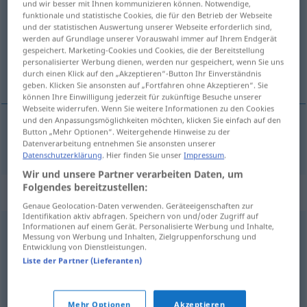
und wir besser mit Ihnen kommunizieren können. Notwendige,
funktionale und statistische Cookies, die für den Betrieb der Webseite
Übersicht aller Übersetzungen
und der statistischen Auswertung unserer Webseite erforderlich sind,
werden auf Grundlage unserer Vorauswahl immer auf Ihrem Endgerät
(Für mehr Details die Übersetzung anklicken/antippen)
gespeichert. Marketing-Cookies und Cookies, die der Bereitstellung
personalisierter Werbung dienen, werden nur gespeichert, wenn Sie uns
innombrable
durch einen Klick auf den „Akzeptieren“-Button Ihr Einverständnis
geben. Klicken Sie ansonsten auf „Fortfahren ohne Akzeptieren“. Sie
können Ihre Einwilligung jederzeit für zukünftige Besuche unserer
Webseite widerrufen. Wenn Sie weitere Informationen zu den Cookies
und den Anpassungsmöglichkeiten möchten, klicken Sie einfach auf den
Button „Mehr Optionen“. Weitergehende Hinweise zu der
innombrable
zahllos
Datenverarbeitung entnehmen Sie ansonsten unserer
Datenschutzerklärung
. Hier finden Sie unser
Impressum
.
Wir und unsere Partner verarbeiten Daten, um
Folgendes bereitzustellen:
Synonyme für "zahllos"
Genaue Geolocation-Daten verwenden. Geräteeigenschaften zur
Identifikation aktiv abfragen. Speichern von und/oder Zugriff auf
Informationen auf einem Gerät. Personalisierte Werbung und Inhalte,
Messung von Werbung und Inhalten, Zielgruppenforschung und
unzählbar
,
unzählig
Entwicklung von Dienstleistungen.
Liste der Partner (Lieferanten)
ungezählt
Mehr Optionen
Akzeptieren
© OpenThesaurus.de