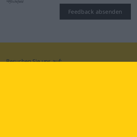
*Pflichtfeld
Feedback absenden
Besuchen Sie uns auf:
facebook
YouTube
Instagram
Langenscheidt
NUTZUNGSBEDINGUNGEN