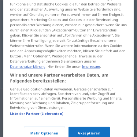
funktionale und statistische Cookies, die für den Betrieb der Webseite
Wunderkind
n
und der statistischen Auswertung unserer Webseite erforderlich sind,
werden auf Grundlage unserer Vorauswahl immer auf Ihrem Endgerät
gespeichert. Marketing-Cookies und Cookies, die der Bereitstellung
Übersicht aller Übersetzungen
personalisierter Werbung dienen, werden nur gespeichert, wenn Sie uns
(Für mehr Details die Übersetzung anklicken/antippen)
durch einen Klick auf den „Akzeptieren“-Button Ihr Einverständnis
geben. Klicken Sie ansonsten auf „Fortfahren ohne Akzeptieren“. Sie
können Ihre Einwilligung jederzeit für zukünftige Besuche unserer
enfant prodige
Webseite widerrufen. Wenn Sie weitere Informationen zu den Cookies
und den Anpassungsmöglichkeiten möchten, klicken Sie einfach auf den
Button „Mehr Optionen“. Weitergehende Hinweise zu der
Datenverarbeitung entnehmen Sie ansonsten unserer
Datenschutzerklärung
. Hier finden Sie unser
Impressum
.
enfant
m
prodige
Wunderkind
Wir und unsere Partner verarbeiten Daten, um
Folgendes bereitzustellen:
Genaue Geolocation-Daten verwenden. Geräteeigenschaften zur
Identifikation aktiv abfragen. Speichern von und/oder Zugriff auf
Informationen auf einem Gerät. Personalisierte Werbung und Inhalte,
Messung von Werbung und Inhalten, Zielgruppenforschung und
Entwicklung von Dienstleistungen.
Liste der Partner (Lieferanten)
Mehr Optionen
Akzeptieren