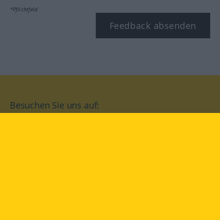
*Pflichtfeld
Feedback absenden
Besuchen Sie uns auf:
facebook
YouTube
Instagram
Langenscheidt
NUTZUNGSBEDINGUNGEN