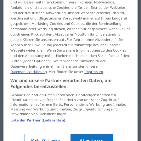
und wir besser mit Ihnen kommunizieren können. Notwendige,
funktionale und statistische Cookies, die für den Betrieb der Webseite
Wirkungskraft
f
und der statistischen Auswertung unserer Webseite erforderlich sind,
werden auf Grundlage unserer Vorauswahl immer auf Ihrem Endgerät
Übersicht aller Übersetzungen
gespeichert. Marketing-Cookies und Cookies, die der Bereitstellung
personalisierter Werbung dienen, werden nur gespeichert, wenn Sie uns
(Für mehr Details die Übersetzung anklicken/antippen)
durch einen Klick auf den „Akzeptieren“-Button Ihr Einverständnis
geben. Klicken Sie ansonsten auf „Fortfahren ohne Akzeptieren“. Sie
efficacité, vertu
können Ihre Einwilligung jederzeit für zukünftige Besuche unserer
Webseite widerrufen. Wenn Sie weitere Informationen zu den Cookies
und den Anpassungsmöglichkeiten möchten, klicken Sie einfach auf den
Button „Mehr Optionen“. Weitergehende Hinweise zu der
Datenverarbeitung entnehmen Sie ansonsten unserer
Datenschutzerklärung
. Hier finden Sie unser
Impressum
.
efficacité
f
Wirkungskraft
Wir und unsere Partner verarbeiten Daten, um
Folgendes bereitzustellen:
a.
vertu
f
Wirkungskraft
eines Medikaments
Genaue Geolocation-Daten verwenden. Geräteeigenschaften zur
Identifikation aktiv abfragen. Speichern von und/oder Zugriff auf
Informationen auf einem Gerät. Personalisierte Werbung und Inhalte,
Messung von Werbung und Inhalten, Zielgruppenforschung und
Synonyme für "Wirkungskraft"
Entwicklung von Dienstleistungen.
Liste der Partner (Lieferanten)
Zugkraft
Mehr Optionen
Akzeptieren