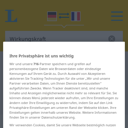
Ihre Privatsphäre ist uns wichtig
Deutsch-Französisch Wörterbuch
Wirkungskraft
Wir und unsere
716
-Partner speichern und greifen auf
Deutsch-Französisch Übersetzung
personenbezogene Daten wie Browserdaten oder eindeutige
Kennungen auf Ihrem Gerät zu. Durch Auswahl von Akzeptieren
für "Wirkungskraft"
aktivieren Sie Tracking-Technologien für die unter „Wir und unsere
Partner verarbeiten Daten, um Ihnen Dienste bereitzustellen“
aufgeführten Zwecke. Wenn Tracker deaktiviert sind, sind manche
Inhalte und Anzeigen möglicherweise nicht mehr so relevant für Sie. Sie
"Wirkungskraft" Französisch
können dieses Menü jederzeit wieder aufrufen, um Ihre Einstellungen zu
ändern oder Ihre Einwilligung zu widerrufen, indem Sie auf den Link
Übersetzung
Privatsphäre-Einstellungen am unteren Rand der Webseite klicken. Ihre
Einstellungen gelten innerhalb unseres Website. Weitere Informationen
finden Sie in unserer Datenschutzerklärung.
„Wirkungskraft“
: Femininum
Wir verwenden Cookies, damit Sie unsere Webseite bestmöglich nutzen