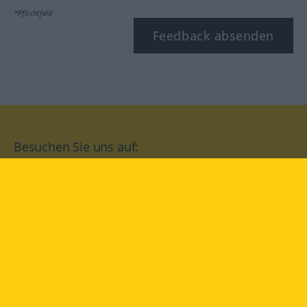
*Pflichtfeld
Feedback absenden
Besuchen Sie uns auf:
facebook
YouTube
Instagram
Langenscheidt
NUTZUNGSBEDINGUNGEN