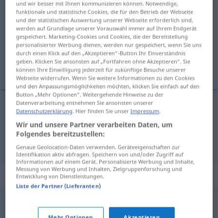
und wir besser mit Ihnen kommunizieren können. Notwendige,
funktionale und statistische Cookies, die für den Betrieb der Webseite
windschief
adj
PEJ
und der statistischen Auswertung unserer Webseite erforderlich sind,
werden auf Grundlage unserer Vorauswahl immer auf Ihrem Endgerät
Übersicht aller Übersetzungen
gespeichert. Marketing-Cookies und Cookies, die der Bereitstellung
personalisierter Werbung dienen, werden nur gespeichert, wenn Sie uns
(Für mehr Details die Übersetzung anklicken/antippen)
durch einen Klick auf den „Akzeptieren“-Button Ihr Einverständnis
geben. Klicken Sie ansonsten auf „Fortfahren ohne Akzeptieren“. Sie
tout de travers, penché
können Ihre Einwilligung jederzeit für zukünftige Besuche unserer
Webseite widerrufen. Wenn Sie weitere Informationen zu den Cookies
und den Anpassungsmöglichkeiten möchten, klicken Sie einfach auf den
Button „Mehr Optionen“. Weitergehende Hinweise zu der
Datenverarbeitung entnehmen Sie ansonsten unserer
Datenschutzerklärung
. Hier finden Sie unser
Impressum
.
tout de
travers
windschief
Wir und unsere Partner verarbeiten Daten, um
Folgendes bereitzustellen:
penché
windschief
Genaue Geolocation-Daten verwenden. Geräteeigenschaften zur
Identifikation aktiv abfragen. Speichern von und/oder Zugriff auf
Informationen auf einem Gerät. Personalisierte Werbung und Inhalte,
Messung von Werbung und Inhalten, Zielgruppenforschung und
Synonyme für "windschief"
Entwicklung von Dienstleistungen.
Liste der Partner (Lieferanten)
schief
,
verbogen
,
wellig
,
verzogen
,
krumm
Mehr Optionen
Akzeptieren