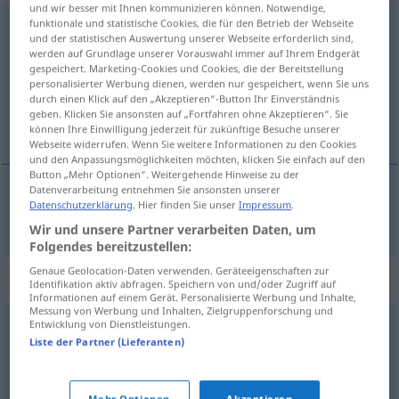
und wir besser mit Ihnen kommunizieren können. Notwendige,
funktionale und statistische Cookies, die für den Betrieb der Webseite
Weisung
f
<
Weisung
;
Weisungen
>
GEH
und der statistischen Auswertung unserer Webseite erforderlich sind,
werden auf Grundlage unserer Vorauswahl immer auf Ihrem Endgerät
Übersicht aller Übersetzungen
gespeichert. Marketing-Cookies und Cookies, die der Bereitstellung
(Für mehr Details die Übersetzung anklicken/antippen)
personalisierter Werbung dienen, werden nur gespeichert, wenn Sie uns
durch einen Klick auf den „Akzeptieren“-Button Ihr Einverständnis
geben. Klicken Sie ansonsten auf „Fortfahren ohne Akzeptieren“. Sie
directive
können Ihre Einwilligung jederzeit für zukünftige Besuche unserer
Webseite widerrufen. Wenn Sie weitere Informationen zu den Cookies
und den Anpassungsmöglichkeiten möchten, klicken Sie einfach auf den
Button „Mehr Optionen“. Weitergehende Hinweise zu der
Datenverarbeitung entnehmen Sie ansonsten unserer
Datenschutzerklärung
. Hier finden Sie unser
Impressum
.
directive
f
Weisung
ou
ADMIN
Wir und unsere Partner verarbeiten Daten, um
Folgendes bereitzustellen:
Genaue Geolocation-Daten verwenden. Geräteeigenschaften zur
Synonyme für "Weisung"
Identifikation aktiv abfragen. Speichern von und/oder Zugriff auf
Informationen auf einem Gerät. Personalisierte Werbung und Inhalte,
Messung von Werbung und Inhalten, Zielgruppenforschung und
Entwicklung von Dienstleistungen.
Anweisung
,
Auftrag
,
Geheiß
,
Order
,
Anordnung
,
Befehl
,
Liste der Partner (Lieferanten)
Aufgabe
,
Aufgabenstellung
,
Direktive
,
Mandat
Mehr Optionen
Akzeptieren