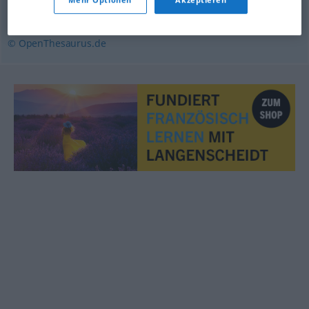
Diktat
,
Zwang
,
Befehl
,
Anweisung
,
Order
© OpenThesaurus.de