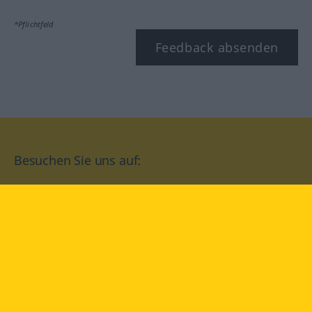
*Pflichtfeld
Feedback absenden
Besuchen Sie uns auf:
facebook
YouTube
Instagram
Langenscheidt