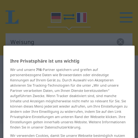
Ihre Privatsphäre ist uns wichtig
Deutsch-Französisch Wörterbuch
Weisung
Wir und unsere
716
-Partner speichern und greifen auf
Deutsch-Französisch Übersetzung
personenbezogene Daten wie Browserdaten oder eindeutige
Kennungen auf Ihrem Gerät zu. Durch Auswahl von Akzeptieren
für "Weisung"
aktivieren Sie Tracking-Technologien für die unter „Wir und unsere
Partner verarbeiten Daten, um Ihnen Dienste bereitzustellen“
aufgeführten Zwecke. Wenn Tracker deaktiviert sind, sind manche
Inhalte und Anzeigen möglicherweise nicht mehr so relevant für Sie. Sie
"Weisung" Französisch
können dieses Menü jederzeit wieder aufrufen, um Ihre Einstellungen zu
ändern oder Ihre Einwilligung zu widerrufen, indem Sie auf den Link
Übersetzung
Privatsphäre-Einstellungen am unteren Rand der Webseite klicken. Ihre
Einstellungen gelten innerhalb unseres Website. Weitere Informationen
finden Sie in unserer Datenschutzerklärung.
„Weisung“
: Femininum
Wir verwenden Cookies, damit Sie unsere Webseite bestmöglich nutzen