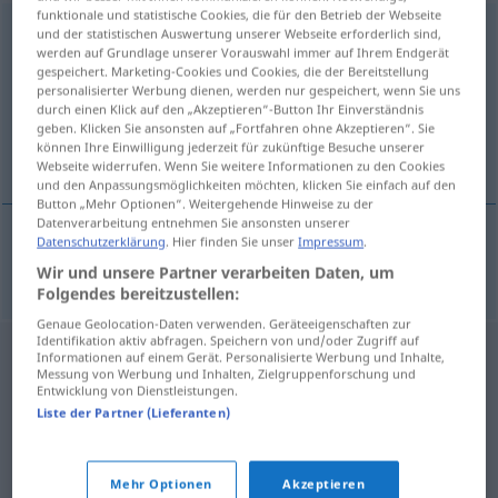
funktionale und statistische Cookies, die für den Betrieb der Webseite
Wasseruhr
f
und der statistischen Auswertung unserer Webseite erforderlich sind,
werden auf Grundlage unserer Vorauswahl immer auf Ihrem Endgerät
gespeichert. Marketing-Cookies und Cookies, die der Bereitstellung
Übersicht aller Übersetzungen
personalisierter Werbung dienen, werden nur gespeichert, wenn Sie uns
(Für mehr Details die Übersetzung anklicken/antippen)
durch einen Klick auf den „Akzeptieren“-Button Ihr Einverständnis
geben. Klicken Sie ansonsten auf „Fortfahren ohne Akzeptieren“. Sie
können Ihre Einwilligung jederzeit für zukünftige Besuche unserer
compteur à eau
Webseite widerrufen. Wenn Sie weitere Informationen zu den Cookies
und den Anpassungsmöglichkeiten möchten, klicken Sie einfach auf den
Button „Mehr Optionen“. Weitergehende Hinweise zu der
Datenverarbeitung entnehmen Sie ansonsten unserer
Datenschutzerklärung
. Hier finden Sie unser
Impressum
.
compteur
m
à
eau
Wasseruhr
Wir und unsere Partner verarbeiten Daten, um
Folgendes bereitzustellen:
Genaue Geolocation-Daten verwenden. Geräteeigenschaften zur
Identifikation aktiv abfragen. Speichern von und/oder Zugriff auf
Informationen auf einem Gerät. Personalisierte Werbung und Inhalte,
Messung von Werbung und Inhalten, Zielgruppenforschung und
Entwicklung von Dienstleistungen.
Liste der Partner (Lieferanten)
Mehr Optionen
Akzeptieren