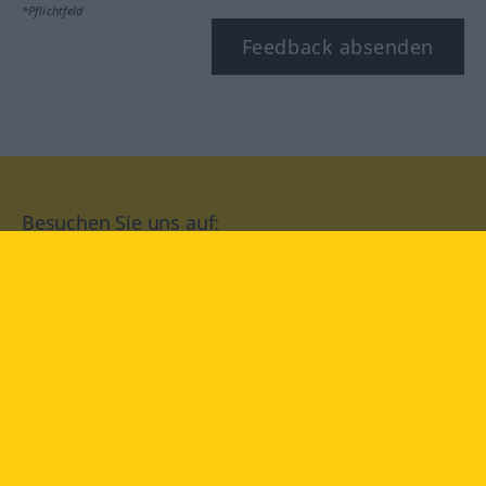
*Pflichtfeld
Feedback absenden
Besuchen Sie uns auf:
facebook
YouTube
Instagram
Langenscheidt
NUTZUNGSBEDINGUNGEN