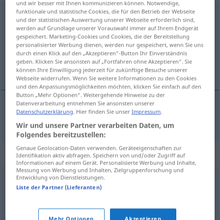
und wir besser mit Ihnen kommunizieren können. Notwendige,
funktionale und statistische Cookies, die für den Betrieb der Webseite
Wahlspruch
m
und der statistischen Auswertung unserer Webseite erforderlich sind,
werden auf Grundlage unserer Vorauswahl immer auf Ihrem Endgerät
Übersicht aller Übersetzungen
gespeichert. Marketing-Cookies und Cookies, die der Bereitstellung
personalisierter Werbung dienen, werden nur gespeichert, wenn Sie uns
(Für mehr Details die Übersetzung anklicken/antippen)
durch einen Klick auf den „Akzeptieren“-Button Ihr Einverständnis
geben. Klicken Sie ansonsten auf „Fortfahren ohne Akzeptieren“. Sie
devise
können Ihre Einwilligung jederzeit für zukünftige Besuche unserer
Webseite widerrufen. Wenn Sie weitere Informationen zu den Cookies
und den Anpassungsmöglichkeiten möchten, klicken Sie einfach auf den
Button „Mehr Optionen“. Weitergehende Hinweise zu der
Datenverarbeitung entnehmen Sie ansonsten unserer
Datenschutzerklärung
. Hier finden Sie unser
Impressum
.
devise
f
Wahlspruch
Wir und unsere Partner verarbeiten Daten, um
Folgendes bereitzustellen:
Genaue Geolocation-Daten verwenden. Geräteeigenschaften zur
Synonyme für "Wahlspruch"
Identifikation aktiv abfragen. Speichern von und/oder Zugriff auf
Informationen auf einem Gerät. Personalisierte Werbung und Inhalte,
Messung von Werbung und Inhalten, Zielgruppenforschung und
Entwicklung von Dienstleistungen.
Leitspruch
,
Parole
,
Maxime
,
Mantra (ugs.)
,
Slogan
,
Liste der Partner (Lieferanten)
Leitsatz
,
Losung
,
Motto
,
Sinnspruch
,
Devise
Mehr Optionen
Akzeptieren