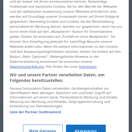
und wir besser mit Ihnen kommunizieren können. Notwendige,
funktionale und statistische Cookies, die für den Betrieb der Webseite
voraussichtlich
adj
und der statistischen Auswertung unserer Webseite erforderlich sind,
werden auf Grundlage unserer Vorauswahl immer auf Ihrem Endgerät
Übersicht aller Übersetzungen
gespeichert. Marketing-Cookies und Cookies, die der Bereitstellung
personalisierter Werbung dienen, werden nur gespeichert, wenn Sie uns
(Für mehr Details die Übersetzung anklicken/antippen)
durch einen Klick auf den „Akzeptieren“-Button Ihr Einverständnis
geben. Klicken Sie ansonsten auf „Fortfahren ohne Akzeptieren“. Sie
probable
können Ihre Einwilligung jederzeit für zukünftige Besuche unserer
Webseite widerrufen. Wenn Sie weitere Informationen zu den Cookies
und den Anpassungsmöglichkeiten möchten, klicken Sie einfach auf den
Button „Mehr Optionen“. Weitergehende Hinweise zu der
Datenverarbeitung entnehmen Sie ansonsten unserer
Datenschutzerklärung
. Hier finden Sie unser
Impressum
.
probable
voraussichtlich
Wir und unsere Partner verarbeiten Daten, um
Folgendes bereitzustellen:
Genaue Geolocation-Daten verwenden. Geräteeigenschaften zur
Synonyme für "voraussichtlich"
Identifikation aktiv abfragen. Speichern von und/oder Zugriff auf
Informationen auf einem Gerät. Personalisierte Werbung und Inhalte,
Messung von Werbung und Inhalten, Zielgruppenforschung und
Entwicklung von Dienstleistungen.
vermutlich
,
wahrscheinlich
Liste der Partner (Lieferanten)
© OpenThesaurus.de
Mehr Optionen
Akzeptieren