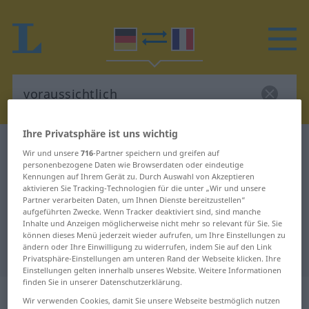
Ihre Privatsphäre ist uns wichtig
Deutsch-Französisch Wörterbuch
voraussichtlich
Wir und unsere
716
-Partner speichern und greifen auf
Deutsch-Französisch Übersetzung
personenbezogene Daten wie Browserdaten oder eindeutige
Kennungen auf Ihrem Gerät zu. Durch Auswahl von Akzeptieren
für "voraussichtlich"
aktivieren Sie Tracking-Technologien für die unter „Wir und unsere
Partner verarbeiten Daten, um Ihnen Dienste bereitzustellen“
aufgeführten Zwecke. Wenn Tracker deaktiviert sind, sind manche
Inhalte und Anzeigen möglicherweise nicht mehr so relevant für Sie. Sie
"voraussichtlich" Französisch
können dieses Menü jederzeit wieder aufrufen, um Ihre Einstellungen zu
ändern oder Ihre Einwilligung zu widerrufen, indem Sie auf den Link
Übersetzung
Privatsphäre-Einstellungen am unteren Rand der Webseite klicken. Ihre
Einstellungen gelten innerhalb unseres Website. Weitere Informationen
finden Sie in unserer Datenschutzerklärung.
„voraussichtlich“
: Adjektiv
Wir verwenden Cookies, damit Sie unsere Webseite bestmöglich nutzen