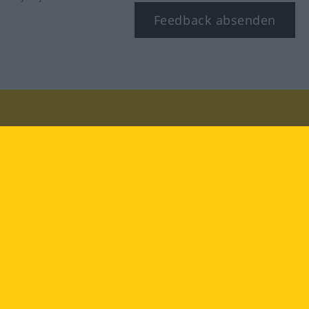
Feedback absenden
Besuchen Sie uns auf:
facebook
YouTube
Instagram
Langenscheidt
NUTZUNGSBEDINGUNGEN