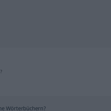
h?
ine Wörterbüchern?