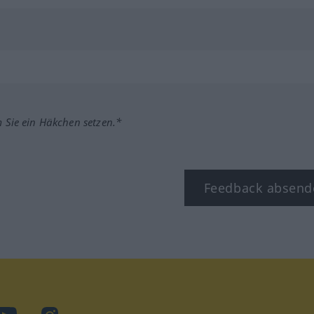
m Sie ein Häkchen setzen.*
Feedback absend