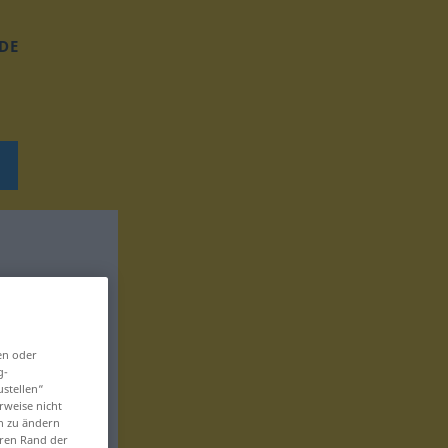
DE
en oder
g-
ustellen“
rweise nicht
en zu ändern
eren Rand der