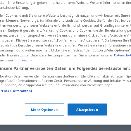
cken. Ihre Einstellungen gelten innerhalb unseres Website. Weitere Informationen fin
enschutzerklärung.
en Cookies, damit Sie unsere Webseite bestmöglich nutzen und wir besser mit Ihnen
en können. Notwendige, funktionale und statistische Cookies, die für den Betrieb d
tippen)
ischen Auswertung unserer Webseite erforderlich sind, werden auf Grundlage unserer
hrem Endgerät gespeichert. Marketing-Cookies und Cookies, die der Bereitstellung per
nen, werden nur gespeichert, wenn Sie uns durch einen Klick auf den „Akzeptieren“-
nis geben. Klicken Sie ansonsten auf „Fortfahren ohne Akzeptieren“. Sie können Ihre 
ür zukünftige Besuche unserer Webseite widerrufen. Wenn Sie weitere Informationen 
assungsmöglichkeiten möchten, klicken Sie einfach auf den Button „Mehr Optionen“
de Hinweise zu der Datenverarbeitung entnehmen Sie ansonsten unserer
Datenschut
 Sie unser
Impressum
.
verklemmt
PSYCH
unsere Partner verarbeiten Daten, um Folgendes bereitzustellen:
ocation-Daten verwenden. Geräteeigenschaften zur Identifikation aktiv abfragen. Sp
griff auf Informationen auf einem Gerät. Personalisierte Werbung und Inhalte, Mes
verklemmt
UMG
 Inhalten, Zielgruppenforschung und Entwicklung von Dienstleistungen.
artner (Lieferanten)
"
Mehr Optionen
Akzeptieren