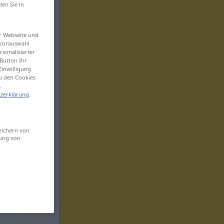
den Sie in
er Webseite und
 Vorauswahl
sonalisierter
Button Ihr
Einwilligung
zu den Cookies
.
zerklärung
.
eichern von
sung von