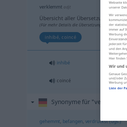
Webseite kli
verklemmt
adjt
unserer Dat
Wir verwend
Übersicht aller Übersetzungen
kommunizier
(Für mehr Details die Übersetzung anklicken/an
der statist
immer auf I
Werbung die
inhibé, coincé
Einverständ
jederzeit f
und den Anp
Weitergehen
Hier finden
inhibé
Wir und 
Genaue Geol
und/oder Zu
coincé
Werbung und
Liste der P
Synonyme für "verklemmt
gehemmt
,
befangen
,
verdruckst (ugs.)