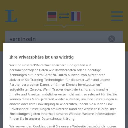
Ihre Privatsphäre ist uns wichtig
Deutsch-Französisch Wörterbuch
vereinzeln
Wir und unsere
716
-Partner speichern und greifen auf
Deutsch-Französisch Übersetzung
personenbezogene Daten wie Browserdaten oder eindeutige
Kennungen auf Ihrem Gerät zu. Durch Auswahl von Akzeptieren
für "vereinzeln"
aktivieren Sie Tracking-Technologien für die unter „Wir und unsere
Partner verarbeiten Daten, um Ihnen Dienste bereitzustellen“
aufgeführten Zwecke. Wenn Tracker deaktiviert sind, sind manche
Inhalte und Anzeigen möglicherweise nicht mehr so relevant für Sie. Sie
"vereinzeln" Französisch
können dieses Menü jederzeit wieder aufrufen, um Ihre Einstellungen zu
Übersetzung
ändern oder Ihre Einwilligung zu widerrufen, indem Sie auf den Link
Privatsphäre-Einstellungen am unteren Rand der Webseite klicken. Ihre
Einstellungen gelten innerhalb unseres Website. Weitere Informationen
finden Sie in unserer Datenschutzerklärung.
„vereinzeln“
: transitives Verb
Wir verwenden Cookies, damit Sie unsere Webseite bestmöglich nutzen