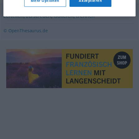
Mehr Optionen
Akzeptieren
zerteilen
,
zerstreuen
,
isolieren
,
trennen
© OpenThesaurus.de