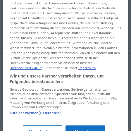
und wir besser mit Ihnen kommunizieren können. Notwendige,
vereinzeln
funktionale und statistische Cookies, die für den Betrieb der Webseite
v/t
<
-(e)le
;
pas de ge-
;
h.
>
und der statistischen Auswertung unserer Webseite erforderlich sind,
werden auf Grundlage unserer Vorauswahl immer auf Ihrem Endgerät
Übersicht aller Übersetzungen
gespeichert. Marketing-Cookies und Cookies, die der Bereitstellung
(Für mehr Details die Übersetzung anklicken/antippen)
personalisierter Werbung dienen, werden nur gespeichert, wenn Sie uns
durch einen Klick auf den „Akzeptieren“-Button Ihr Einverständnis
geben. Klicken Sie ansonsten auf „Fortfahren ohne Akzeptieren“. Sie
isoler
démarier, éclaircir
können Ihre Einwilligung jederzeit für zukünftige Besuche unserer
Webseite widerrufen. Wenn Sie weitere Informationen zu den Cookies
und den Anpassungsmöglichkeiten möchten, klicken Sie einfach auf den
Button „Mehr Optionen“. Weitergehende Hinweise zu der
Datenverarbeitung entnehmen Sie ansonsten unserer
Datenschutzerklärung
. Hier finden Sie unser
Impressum
.
isoler
vereinzeln
voneinander trennen
GEH
Wir und unsere Partner verarbeiten Daten, um
Folgendes bereitzustellen:
Genaue Geolocation-Daten verwenden. Geräteeigenschaften zur
démarier
vereinzeln
GARTEN
AGR
Identifikation aktiv abfragen. Speichern von und/oder Zugriff auf
Informationen auf einem Gerät. Personalisierte Werbung und Inhalte,
Messung von Werbung und Inhalten, Zielgruppenforschung und
éclaircir
vereinzeln
Entwicklung von Dienstleistungen.
Liste der Partner (Lieferanten)
Synonyme für "vereinzeln"