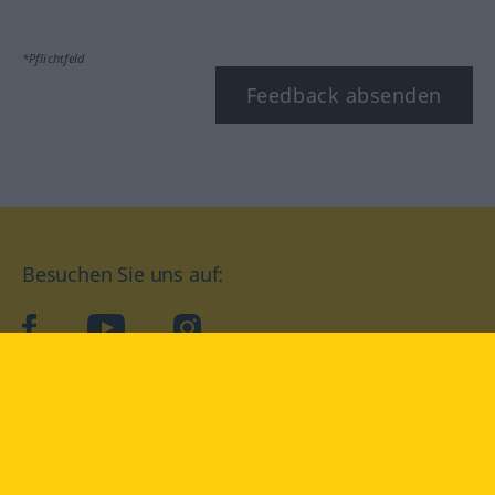
*Pflichtfeld
Feedback absenden
Besuchen Sie uns auf:
facebook
YouTube
Instagram
Langenscheidt