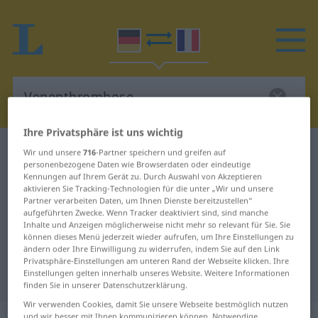
Ihre Privatsphäre ist uns wichtig
Deutsch-Französisch Wörterbuch
Wir und unsere
716
-Partner speichern und greifen auf
personenbezogene Daten wie Browserdaten oder eindeutige
Venenthrombose
Kennungen auf Ihrem Gerät zu. Durch Auswahl von Akzeptieren
Deutsch-Französisch Übersetzung
aktivieren Sie Tracking-Technologien für die unter „Wir und unsere
Partner verarbeiten Daten, um Ihnen Dienste bereitzustellen“
für "Venenthrombose"
aufgeführten Zwecke. Wenn Tracker deaktiviert sind, sind manche
Inhalte und Anzeigen möglicherweise nicht mehr so relevant für Sie. Sie
können dieses Menü jederzeit wieder aufrufen, um Ihre Einstellungen zu
ändern oder Ihre Einwilligung zu widerrufen, indem Sie auf den Link
"Venenthrombose" Französisch
Privatsphäre-Einstellungen am unteren Rand der Webseite klicken. Ihre
Einstellungen gelten innerhalb unseres Website. Weitere Informationen
Übersetzung
finden Sie in unserer Datenschutzerklärung.
Wir verwenden Cookies, damit Sie unsere Webseite bestmöglich nutzen
und wir besser mit Ihnen kommunizieren können. Notwendige,