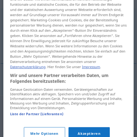
„Venenthrombose“
: Femininum
funktionale und statistische Cookies, die für den Betrieb der Webseite
und der statistischen Auswertung unserer Webseite erforderlich sind,
werden auf Grundlage unserer Vorauswahl immer auf Ihrem Endgerät
Venenthrombose
f
gespeichert. Marketing-Cookies und Cookies, die der Bereitstellung
personalisierter Werbung dienen, werden nur gespeichert, wenn Sie uns
Übersicht aller Übersetzungen
durch einen Klick auf den „Akzeptieren“-Button Ihr Einverständnis
(Für mehr Details die Übersetzung anklicken/antippen)
geben. Klicken Sie ansonsten auf „Fortfahren ohne Akzeptieren“. Sie
können Ihre Einwilligung jederzeit für zukünftige Besuche unserer
Webseite widerrufen. Wenn Sie weitere Informationen zu den Cookies
thrombose veineuse
und den Anpassungsmöglichkeiten möchten, klicken Sie einfach auf den
Button „Mehr Optionen“. Weitergehende Hinweise zu der
Datenverarbeitung entnehmen Sie ansonsten unserer
Datenschutzerklärung
. Hier finden Sie unser
Impressum
.
Wir und unsere Partner verarbeiten Daten, um
thrombose
f
veineuse
Venenthrombose
Folgendes bereitzustellen:
MED
Genaue Geolocation-Daten verwenden. Geräteeigenschaften zur
Identifikation aktiv abfragen. Speichern von und/oder Zugriff auf
Informationen auf einem Gerät. Personalisierte Werbung und Inhalte,
Messung von Werbung und Inhalten, Zielgruppenforschung und
Entwicklung von Dienstleistungen.
Liste der Partner (Lieferanten)
Mehr Optionen
Akzeptieren