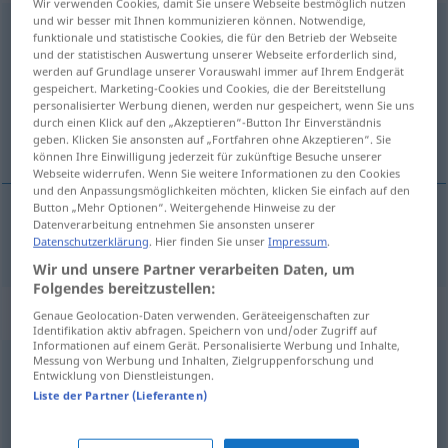
Wir verwenden Cookies, damit Sie unsere Webseite bestmöglich nutzen
und wir besser mit Ihnen kommunizieren können. Notwendige,
unzweifelhaft
adj
funktionale und statistische Cookies, die für den Betrieb der Webseite
und der statistischen Auswertung unserer Webseite erforderlich sind,
Übersicht aller Übersetzungen
werden auf Grundlage unserer Vorauswahl immer auf Ihrem Endgerät
gespeichert. Marketing-Cookies und Cookies, die der Bereitstellung
(Für mehr Details die Übersetzung anklicken/antippen)
personalisierter Werbung dienen, werden nur gespeichert, wenn Sie uns
durch einen Klick auf den „Akzeptieren“-Button Ihr Einverständnis
indubitable
geben. Klicken Sie ansonsten auf „Fortfahren ohne Akzeptieren“. Sie
können Ihre Einwilligung jederzeit für zukünftige Besuche unserer
Webseite widerrufen. Wenn Sie weitere Informationen zu den Cookies
und den Anpassungsmöglichkeiten möchten, klicken Sie einfach auf den
Button „Mehr Optionen“. Weitergehende Hinweise zu der
Datenverarbeitung entnehmen Sie ansonsten unserer
indubitable
unzweifelhaft
Datenschutzerklärung
. Hier finden Sie unser
Impressum
.
Wir und unsere Partner verarbeiten Daten, um
Folgendes bereitzustellen:
Synonyme für "unzweifelhaft"
Genaue Geolocation-Daten verwenden. Geräteeigenschaften zur
Identifikation aktiv abfragen. Speichern von und/oder Zugriff auf
Informationen auf einem Gerät. Personalisierte Werbung und Inhalte,
Messung von Werbung und Inhalten, Zielgruppenforschung und
Entwicklung von Dienstleistungen.
klar
,
unzweideutig
,
unmissverständlich
,
unwiderruflich
,
Liste der Partner (Lieferanten)
eindeutig