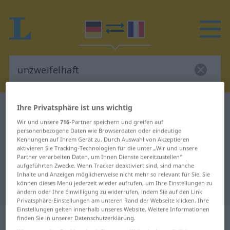
Ihre Privatsphäre ist uns wichtig
Deutsch-Französisch Wörterbuch
unzweifelhaft
Wir und unsere
716
-Partner speichern und greifen auf
Deutsch-Französisch Übersetzung
personenbezogene Daten wie Browserdaten oder eindeutige
für "unzweifelhaft"
Kennungen auf Ihrem Gerät zu. Durch Auswahl von Akzeptieren
aktivieren Sie Tracking-Technologien für die unter „Wir und unsere
Partner verarbeiten Daten, um Ihnen Dienste bereitzustellen“
aufgeführten Zwecke. Wenn Tracker deaktiviert sind, sind manche
"unzweifelhaft" Französisch
Inhalte und Anzeigen möglicherweise nicht mehr so relevant für Sie. Sie
können dieses Menü jederzeit wieder aufrufen, um Ihre Einstellungen zu
Übersetzung
ändern oder Ihre Einwilligung zu widerrufen, indem Sie auf den Link
Privatsphäre-Einstellungen am unteren Rand der Webseite klicken. Ihre
Einstellungen gelten innerhalb unseres Website. Weitere Informationen
„unzweifelhaft“
: Adjektiv
finden Sie in unserer Datenschutzerklärung.