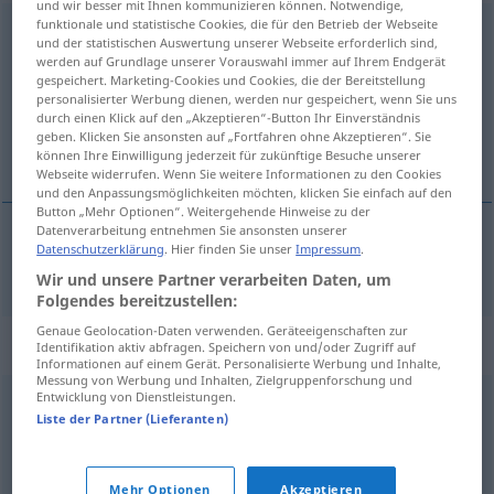
und wir besser mit Ihnen kommunizieren können. Notwendige,
funktionale und statistische Cookies, die für den Betrieb der Webseite
unwirtlich
adj
und der statistischen Auswertung unserer Webseite erforderlich sind,
werden auf Grundlage unserer Vorauswahl immer auf Ihrem Endgerät
Übersicht aller Übersetzungen
gespeichert. Marketing-Cookies und Cookies, die der Bereitstellung
personalisierter Werbung dienen, werden nur gespeichert, wenn Sie uns
(Für mehr Details die Übersetzung anklicken/antippen)
durch einen Klick auf den „Akzeptieren“-Button Ihr Einverständnis
geben. Klicken Sie ansonsten auf „Fortfahren ohne Akzeptieren“. Sie
inhospitalier
können Ihre Einwilligung jederzeit für zukünftige Besuche unserer
Webseite widerrufen. Wenn Sie weitere Informationen zu den Cookies
und den Anpassungsmöglichkeiten möchten, klicken Sie einfach auf den
Button „Mehr Optionen“. Weitergehende Hinweise zu der
Datenverarbeitung entnehmen Sie ansonsten unserer
Datenschutzerklärung
. Hier finden Sie unser
Impressum
.
inhospitalier
unwirtlich
Wir und unsere Partner verarbeiten Daten, um
Folgendes bereitzustellen:
Genaue Geolocation-Daten verwenden. Geräteeigenschaften zur
Synonyme für "unwirtlich"
Identifikation aktiv abfragen. Speichern von und/oder Zugriff auf
Informationen auf einem Gerät. Personalisierte Werbung und Inhalte,
Messung von Werbung und Inhalten, Zielgruppenforschung und
Entwicklung von Dienstleistungen.
ungastlich
,
abweisend
Liste der Partner (Lieferanten)
© OpenThesaurus.de
Mehr Optionen
Akzeptieren