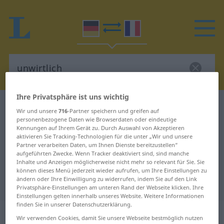
Ihre Privatsphäre ist uns wichtig
Deutsch-Französisch Wörterbuch
unwirtlich
Wir und unsere
716
-Partner speichern und greifen auf
Deutsch-Französisch Übersetzung
personenbezogene Daten wie Browserdaten oder eindeutige
Kennungen auf Ihrem Gerät zu. Durch Auswahl von Akzeptieren
für "unwirtlich"
aktivieren Sie Tracking-Technologien für die unter „Wir und unsere
Partner verarbeiten Daten, um Ihnen Dienste bereitzustellen“
aufgeführten Zwecke. Wenn Tracker deaktiviert sind, sind manche
Inhalte und Anzeigen möglicherweise nicht mehr so relevant für Sie. Sie
"unwirtlich" Französisch
können dieses Menü jederzeit wieder aufrufen, um Ihre Einstellungen zu
ändern oder Ihre Einwilligung zu widerrufen, indem Sie auf den Link
Übersetzung
Privatsphäre-Einstellungen am unteren Rand der Webseite klicken. Ihre
Einstellungen gelten innerhalb unseres Website. Weitere Informationen
finden Sie in unserer Datenschutzerklärung.
„unwirtlich“
: Adjektiv
Wir verwenden Cookies, damit Sie unsere Webseite bestmöglich nutzen