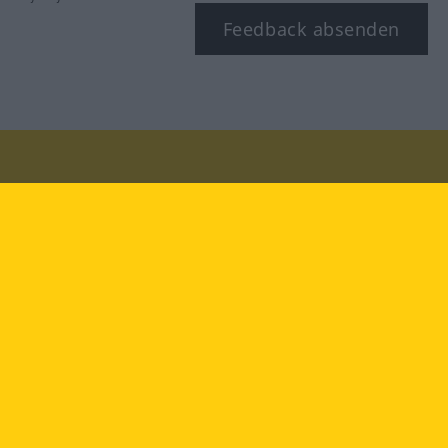
Feedback absenden
Besuchen Sie uns auf:
facebook
YouTube
Instagram
Langenscheidt
NUTZUNGSBEDINGUNGEN