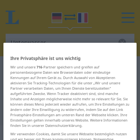
Ihre Privatsphäre ist uns wichtig
Deutsch-Französisch Wörterbuch
Unterwasser…
Wir und unsere
716
-Partner speichern und greifen auf
personenbezogene Daten wie Browserdaten oder eindeutige
Deutsch-Französisch Übersetzung
Kennungen auf Ihrem Gerät zu. Durch Auswahl von Akzeptieren
aktivieren Sie Tracking-Technologien für die unter „Wir und unsere
für "Unterwasser…"
Partner verarbeiten Daten, um Ihnen Dienste bereitzustellen“
aufgeführten Zwecke. Wenn Tracker deaktiviert sind, sind manche
Inhalte und Anzeigen möglicherweise nicht mehr so relevant für Sie. Sie
"Unterwasser…" Französisch
können dieses Menü jederzeit wieder aufrufen, um Ihre Einstellungen zu
ändern oder Ihre Einwilligung zu widerrufen, indem Sie auf den Link
Übersetzung
Privatsphäre-Einstellungen am unteren Rand der Webseite klicken. Ihre
Einstellungen gelten innerhalb unseres Website. Weitere Informationen
finden Sie in unserer Datenschutzerklärung.
„Unterwasser…“
: in
Wir verwenden Cookies, damit Sie unsere Webseite bestmöglich nutzen
und wir besser mit Ihnen kommunizieren können. Notwendige,