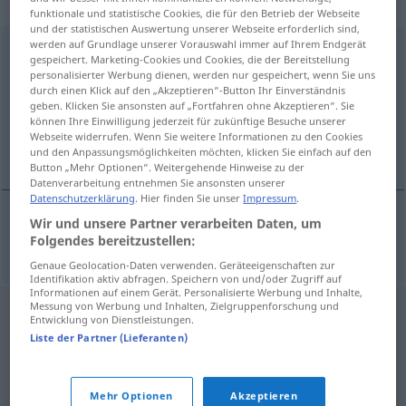
Zusammensetzungen
funktionale und statistische Cookies, die für den Betrieb der Webseite
und der statistischen Auswertung unserer Webseite erforderlich sind,
werden auf Grundlage unserer Vorauswahl immer auf Ihrem Endgerät
Unterwasser…
in Zssgn
gespeichert. Marketing-Cookies und Cookies, die der Bereitstellung
personalisierter Werbung dienen, werden nur gespeichert, wenn Sie uns
Übersicht aller Übersetzungen
durch einen Klick auf den „Akzeptieren“-Button Ihr Einverständnis
geben. Klicken Sie ansonsten auf „Fortfahren ohne Akzeptieren“. Sie
(Für mehr Details die Übersetzung anklicken/antippen)
können Ihre Einwilligung jederzeit für zukünftige Besuche unserer
Webseite widerrufen. Wenn Sie weitere Informationen zu den Cookies
sous-marin
und den Anpassungsmöglichkeiten möchten, klicken Sie einfach auf den
Button „Mehr Optionen“. Weitergehende Hinweise zu der
Datenverarbeitung entnehmen Sie ansonsten unserer
Datenschutzerklärung
. Hier finden Sie unser
Impressum
.
Wir und unsere Partner verarbeiten Daten, um
meist
sous-marin
Unterwasser…
Folgendes bereitzustellen:
Genaue Geolocation-Daten verwenden. Geräteeigenschaften zur
Identifikation aktiv abfragen. Speichern von und/oder Zugriff auf
Informationen auf einem Gerät. Personalisierte Werbung und Inhalte,
Messung von Werbung und Inhalten, Zielgruppenforschung und
Entwicklung von Dienstleistungen.
Liste der Partner (Lieferanten)
Mehr Optionen
Akzeptieren