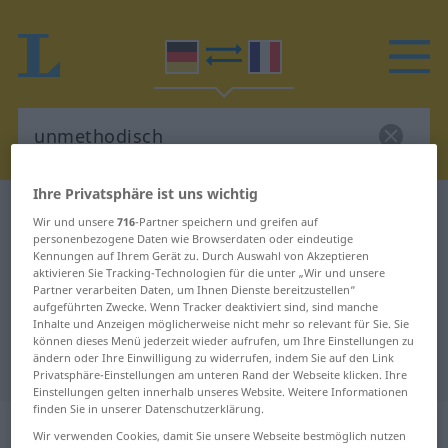
Ihre Privatsphäre ist uns wichtig
Deutsch-Französisch Wörterbuch
unmethodisch
Wir und unsere
716
-Partner speichern und greifen auf
Deutsch-Französisch Übersetzung
personenbezogene Daten wie Browserdaten oder eindeutige
Kennungen auf Ihrem Gerät zu. Durch Auswahl von Akzeptieren
für "unmethodisch"
aktivieren Sie Tracking-Technologien für die unter „Wir und unsere
Partner verarbeiten Daten, um Ihnen Dienste bereitzustellen“
aufgeführten Zwecke. Wenn Tracker deaktiviert sind, sind manche
Inhalte und Anzeigen möglicherweise nicht mehr so relevant für Sie. Sie
"unmethodisch" Französisch
können dieses Menü jederzeit wieder aufrufen, um Ihre Einstellungen zu
ändern oder Ihre Einwilligung zu widerrufen, indem Sie auf den Link
Übersetzung
Privatsphäre-Einstellungen am unteren Rand der Webseite klicken. Ihre
Einstellungen gelten innerhalb unseres Website. Weitere Informationen
finden Sie in unserer Datenschutzerklärung.
„unmethodisch“
: Adjektiv | Adverb
Wir verwenden Cookies, damit Sie unsere Webseite bestmöglich nutzen