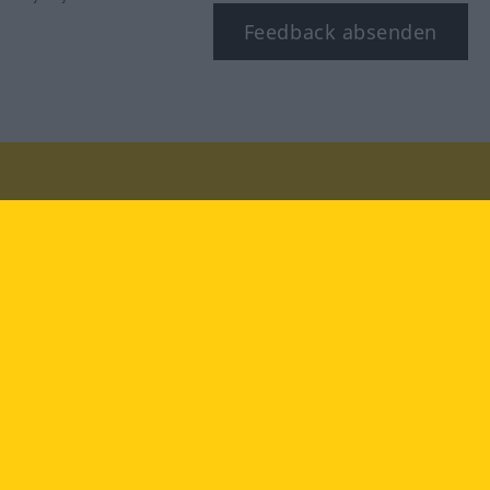
Feedback absenden
Besuchen Sie uns auf:
facebook
YouTube
Instagram
Langenscheidt
NUTZUNGSBEDINGUNGEN