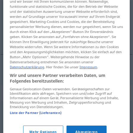
und wir besser mit Ihnen kommunizieren können. Notwendige,
funktionale und statistische Cookies, die für den Betrieb der Webseite
unmethodisch
adj
u.
adv
und der statistischen Auswertung unserer Webseite erforderlich sind,
werden auf Grundlage unserer Vorauswahl immer auf Ihrem Endgerät
Übersicht aller Übersetzungen
gespeichert. Marketing-Cookies und Cookies, die der Bereitstellung
personalisierter Werbung dienen, werden nur gespeichert, wenn Sie uns
(Für mehr Details die Übersetzung anklicken/antippen)
durch einen Klick auf den „Akzeptieren“-Button Ihr Einverständnis
geben. Klicken Sie ansonsten auf „Fortfahren ohne Akzeptieren“. Sie
sans méthode
können Ihre Einwilligung jederzeit für zukünftige Besuche unserer
Webseite widerrufen. Wenn Sie weitere Informationen zu den Cookies
und den Anpassungsmöglichkeiten möchten, klicken Sie einfach auf den
Button „Mehr Optionen“. Weitergehende Hinweise zu der
Datenverarbeitung entnehmen Sie ansonsten unserer
Datenschutzerklärung
. Hier finden Sie unser
Impressum
.
sans
méthode
unmethodisch
Wir und unsere Partner verarbeiten Daten, um
Folgendes bereitzustellen:
Genaue Geolocation-Daten verwenden. Geräteeigenschaften zur
Synonyme für "unmethodisch"
Identifikation aktiv abfragen. Speichern von und/oder Zugriff auf
Informationen auf einem Gerät. Personalisierte Werbung und Inhalte,
Messung von Werbung und Inhalten, Zielgruppenforschung und
Entwicklung von Dienstleistungen.
regellos
,
planlos
,
systemlos
,
unsystematisch
Liste der Partner (Lieferanten)
© OpenThesaurus.de
Mehr Optionen
Akzeptieren