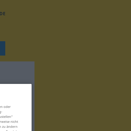
DE
en oder
g-
ustellen“
rweise nicht
en zu ändern