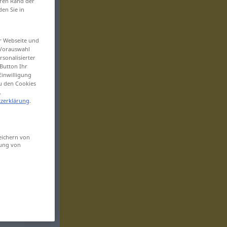
eren Rand der
den Sie in
er Webseite und
 Vorauswahl
sonalisierter
Button Ihr
Einwilligung
zu den Cookies
.
zerklärung
.
eichern von
sung von