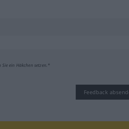
m Sie ein Häkchen setzen.*
Feedback absend