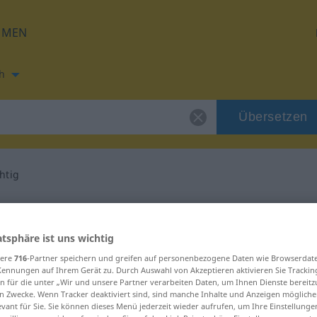
HMEN
h
Übersetzen
htig
ng für "unaufrichtig"
atsphäre ist uns wichtig
rsetzung
sere
716
-Partner speichern und greifen auf personenbezogene Daten wie Browserdat
Kennungen auf Ihrem Gerät zu. Durch Auswahl von Akzeptieren aktivieren Sie Trackin
n für die unter „Wir und unsere Partner verarbeiten Daten, um Ihnen Dienste bereitz
n Zwecke. Wenn Tracker deaktiviert sind, sind manche Inhalte und Anzeigen mögliche
evant für Sie. Sie können dieses Menü jederzeit wieder aufrufen, um Ihre Einstellung