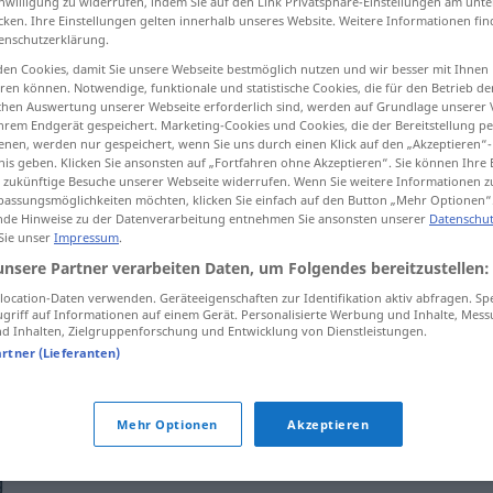
inwilligung zu widerrufen, indem Sie auf den Link Privatsphäre-Einstellungen am unt
cken. Ihre Einstellungen gelten innerhalb unseres Website. Weitere Informationen fin
enschutzerklärung.
en Cookies, damit Sie unsere Webseite bestmöglich nutzen und wir besser mit Ihnen
en können. Notwendige, funktionale und statistische Cookies, die für den Betrieb d
tippen)
ischen Auswertung unserer Webseite erforderlich sind, werden auf Grundlage unserer
hrem Endgerät gespeichert. Marketing-Cookies und Cookies, die der Bereitstellung per
nen, werden nur gespeichert, wenn Sie uns durch einen Klick auf den „Akzeptieren“-
nis geben. Klicken Sie ansonsten auf „Fortfahren ohne Akzeptieren“. Sie können Ihre 
ür zukünftige Besuche unserer Webseite widerrufen. Wenn Sie weitere Informationen 
assungsmöglichkeiten möchten, klicken Sie einfach auf den Button „Mehr Optionen“
de Hinweise zu der Datenverarbeitung entnehmen Sie ansonsten unserer
Datenschut
 Sie unser
Impressum
.
unaufrichtig
unsere Partner verarbeiten Daten, um Folgendes bereitzustellen:
ocation-Daten verwenden. Geräteeigenschaften zur Identifikation aktiv abfragen. Sp
unaufrichtig
griff auf Informationen auf einem Gerät. Personalisierte Werbung und Inhalte, Mes
 Inhalten, Zielgruppenforschung und Entwicklung von Dienstleistungen.
artner (Lieferanten)
unaufrichtig
sein
Mehr Optionen
Akzeptieren
g"