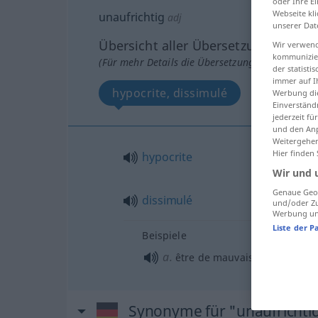
oder Ihre E
Webseite kli
unaufrichtig
adj
unserer Dat
Übersicht aller Übersetzungen
Wir verwend
kommunizier
(Für mehr Details die Übersetzung anklicken/an
der statist
immer auf I
hypocrite, dissimulé
Werbung die
Einverständ
jederzeit f
und den Anp
Weitergehen
Hier finden
hypocrite
Wir und 
Genaue Geol
dissimulé
und/oder Zu
Werbung und
Liste der P
Beispiele
a.
être de mauvaise
foi
Synonyme für "unaufrichti