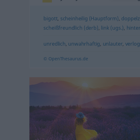
bigott
,
scheinheilig (Hauptform)
,
doppel
scheißfreundlich (derb)
,
link (ugs.)
,
hinter
unredlich
,
unwahrhaftig
,
unlauter
,
verlo
© OpenThesaurus.de