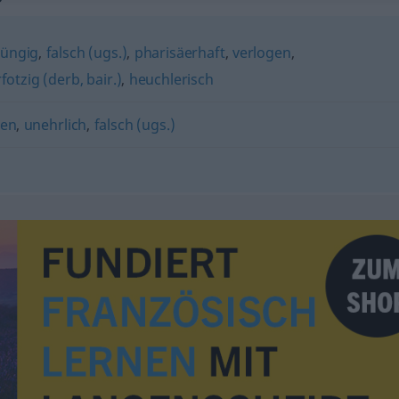
züngig
,
falsch (ugs.)
,
pharisäerhaft
,
verlogen
,
fotzig (derb, bair.)
,
heuchlerisch
gen
,
unehrlich
,
falsch (ugs.)