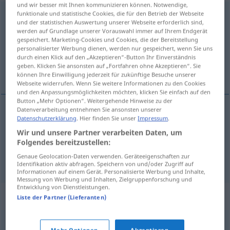
und wir besser mit Ihnen kommunizieren können. Notwendige,
funktionale und statistische Cookies, die für den Betrieb der Webseite
ummünzen
v/t
<
-(es)t
;
sép
;
-ge-
;
h.
>
und der statistischen Auswertung unserer Webseite erforderlich sind,
werden auf Grundlage unserer Vorauswahl immer auf Ihrem Endgerät
Übersicht aller Übersetzungen
gespeichert. Marketing-Cookies und Cookies, die der Bereitstellung
(Für mehr Details die Übersetzung anklicken/antippen)
personalisierter Werbung dienen, werden nur gespeichert, wenn Sie uns
durch einen Klick auf den „Akzeptieren“-Button Ihr Einverständnis
geben. Klicken Sie ansonsten auf „Fortfahren ohne Akzeptieren“. Sie
changer...
können Ihre Einwilligung jederzeit für zukünftige Besuche unserer
Webseite widerrufen. Wenn Sie weitere Informationen zu den Cookies
und den Anpassungsmöglichkeiten möchten, klicken Sie einfach auf den
Button „Mehr Optionen“. Weitergehende Hinweise zu der
Datenverarbeitung entnehmen Sie ansonsten unserer
Beispiele
Datenschutzerklärung
. Hier finden Sie unser
Impressum
.
etwas
in
etwas
ummünzen
(
AKK
)
Wir und unsere Partner verarbeiten Daten, um
Folgendes bereitzustellen:
changer
,
transformer
qc
en
qc
Genaue Geolocation-Daten verwenden. Geräteeigenschaften zur
Identifikation aktiv abfragen. Speichern von und/oder Zugriff auf
Informationen auf einem Gerät. Personalisierte Werbung und Inhalte,
Messung von Werbung und Inhalten, Zielgruppenforschung und
Entwicklung von Dienstleistungen.
Synonyme für "ummünzen"
Liste der Partner (Lieferanten)