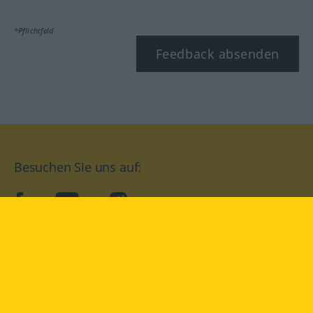
*Pflichtfeld
Feedback absenden
Besuchen Sie uns auf:
facebook
YouTube
Instagram
Langenscheidt