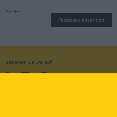
*Pflichtfeld
Feedback absenden
Besuchen Sie uns auf:
facebook
YouTube
Instagram
Langenscheidt