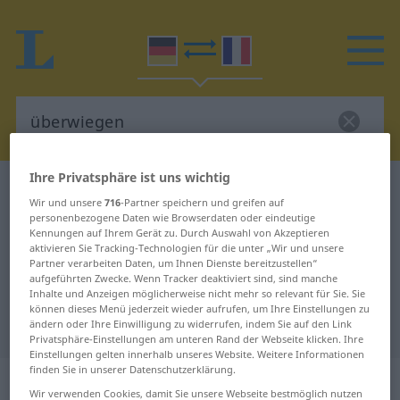
Ihre Privatsphäre ist uns wichtig
Deutsch-Französisch Wörterbuch
überwiegen
Wir und unsere
716
-Partner speichern und greifen auf
Deutsch-Französisch Übersetzung
personenbezogene Daten wie Browserdaten oder eindeutige
Kennungen auf Ihrem Gerät zu. Durch Auswahl von Akzeptieren
für "überwiegen"
aktivieren Sie Tracking-Technologien für die unter „Wir und unsere
Partner verarbeiten Daten, um Ihnen Dienste bereitzustellen“
aufgeführten Zwecke. Wenn Tracker deaktiviert sind, sind manche
Inhalte und Anzeigen möglicherweise nicht mehr so relevant für Sie. Sie
"überwiegen" Französisch
können dieses Menü jederzeit wieder aufrufen, um Ihre Einstellungen zu
Übersetzung
ändern oder Ihre Einwilligung zu widerrufen, indem Sie auf den Link
Privatsphäre-Einstellungen am unteren Rand der Webseite klicken. Ihre
Einstellungen gelten innerhalb unseres Website. Weitere Informationen
finden Sie in unserer Datenschutzerklärung.
„überwiegen“
: intransitives Verb
Wir verwenden Cookies, damit Sie unsere Webseite bestmöglich nutzen