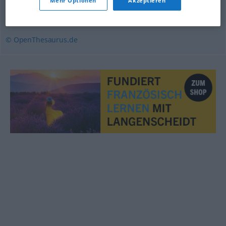
Mehr Optionen
Akzeptieren
herrschen
,
vorherrschen
,
obwalten
,
(sich) durchsetzen
© OpenThesaurus.de