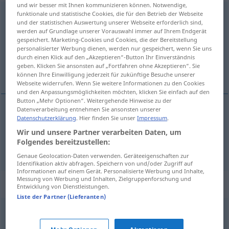
und wir besser mit Ihnen kommunizieren können. Notwendige,
funktionale und statistische Cookies, die für den Betrieb der Webseite
überwiegen
v/i
<
irr
, sans ge
>
und der statistischen Auswertung unserer Webseite erforderlich sind,
werden auf Grundlage unserer Vorauswahl immer auf Ihrem Endgerät
Übersicht aller Übersetzungen
gespeichert. Marketing-Cookies und Cookies, die der Bereitstellung
(Für mehr Details die Übersetzung anklicken/antippen)
personalisierter Werbung dienen, werden nur gespeichert, wenn Sie uns
durch einen Klick auf den „Akzeptieren“-Button Ihr Einverständnis
geben. Klicken Sie ansonsten auf „Fortfahren ohne Akzeptieren“. Sie
prédominer, être prépondérant
können Ihre Einwilligung jederzeit für zukünftige Besuche unserer
Webseite widerrufen. Wenn Sie weitere Informationen zu den Cookies
und den Anpassungsmöglichkeiten möchten, klicken Sie einfach auf den
Button „Mehr Optionen“. Weitergehende Hinweise zu der
Datenverarbeitung entnehmen Sie ansonsten unserer
Datenschutzerklärung
. Hier finden Sie unser
Impressum
.
prédominer
überwiegen
Wir und unsere Partner verarbeiten Daten, um
Folgendes bereitzustellen:
être
prépondérant
überwiegen
Genaue Geolocation-Daten verwenden. Geräteeigenschaften zur
Identifikation aktiv abfragen. Speichern von und/oder Zugriff auf
Informationen auf einem Gerät. Personalisierte Werbung und Inhalte,
Messung von Werbung und Inhalten, Zielgruppenforschung und
Synonyme für "überwiegen"
Entwicklung von Dienstleistungen.
Liste der Partner (Lieferanten)
dominieren
,
beherrschen
,
überragen
,
vorherrschen