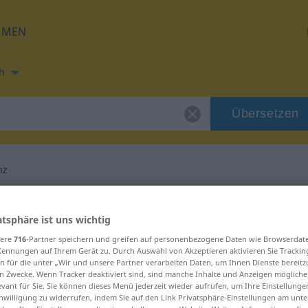
HMEN
h
Übersetzen
nz
ung für "Turbulenz"
atsphäre ist uns wichtig
sere
716
-Partner speichern und greifen auf personenbezogene Daten wie Browserdat
etzung
Kennungen auf Ihrem Gerät zu. Durch Auswahl von Akzeptieren aktivieren Sie Trackin
n für die unter „Wir und unsere Partner verarbeiten Daten, um Ihnen Dienste bereitz
n Zwecke. Wenn Tracker deaktiviert sind, sind manche Inhalte und Anzeigen mögliche
evant für Sie. Sie können dieses Menü jederzeit wieder aufrufen, um Ihre Einstellung
inwilligung zu widerrufen, indem Sie auf den Link Privatsphäre-Einstellungen am unt