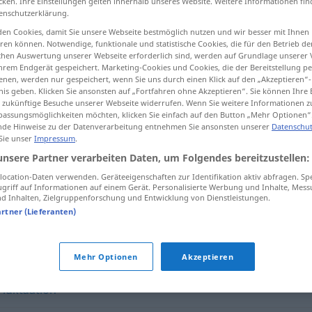
cken. Ihre Einstellungen gelten innerhalb unseres Website. Weitere Informationen fin
enschutzerklärung.
en Cookies, damit Sie unsere Webseite bestmöglich nutzen und wir besser mit Ihnen
en können. Notwendige, funktionale und statistische Cookies, die für den Betrieb d
ischen Auswertung unserer Webseite erforderlich sind, werden auf Grundlage unserer
tippen)
hrem Endgerät gespeichert. Marketing-Cookies und Cookies, die der Bereitstellung per
nen, werden nur gespeichert, wenn Sie uns durch einen Klick auf den „Akzeptieren“-
nis geben. Klicken Sie ansonsten auf „Fortfahren ohne Akzeptieren“. Sie können Ihre 
ür zukünftige Besuche unserer Webseite widerrufen. Wenn Sie weitere Informationen 
assungsmöglichkeiten möchten, klicken Sie einfach auf den Button „Mehr Optionen“
de Hinweise zu der Datenverarbeitung entnehmen Sie ansonsten unserer
Datenschut
 Sie unser
Impressum
.
Turbulenz
PHYS
unsere Partner verarbeiten Daten, um Folgendes bereitzustellen:
ocation-Daten verwenden. Geräteeigenschaften zur Identifikation aktiv abfragen. Sp
griff auf Informationen auf einem Gerät. Personalisierte Werbung und Inhalte, Mes
 Inhalten, Zielgruppenforschung und Entwicklung von Dienstleistungen.
artner (Lieferanten)
Mehr Optionen
Akzeptieren
Fluktuation