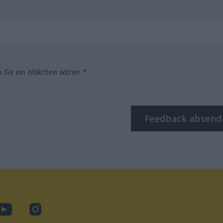
m Sie ein Häkchen setzen.*
Feedback absend
ook
YouTube
Instagram