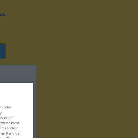
DE
en oder
g-
ustellen“
rweise nicht
en zu ändern
eren Rand der