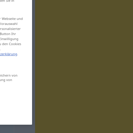
den Sie in
er Webseite und
 Vorauswahl
sonalisierter
Button Ihr
Einwilligung
zu den Cookies
.
zerklärung
.
eichern von
sung von