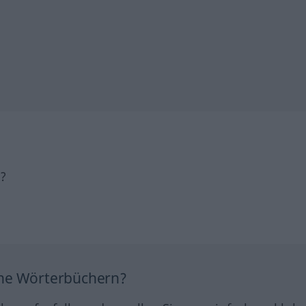
h?
ine Wörterbüchern?