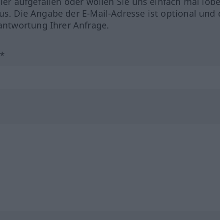
hler aufgefallen oder wollen Sie uns einfach mal lob
us. Die Angabe der E-Mail-Adresse ist optional und 
ntwortung Ihrer Anfrage.
?*