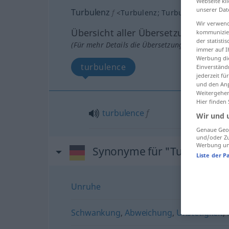
Webseite kli
unserer Dat
Turbulenz
f
<
Turbulenz
;
Turbulenzen
>
Wir verwend
Übersicht aller Übersetzungen
kommunizier
der statist
(Für mehr Details die Übersetzung anklicken/an
immer auf I
Werbung die
turbulence
Einverständ
jederzeit f
und den Anp
Weitergehen
Hier finden
turbulence
f
Wir und 
Genaue Geol
und/oder Zu
Werbung und
Synonyme für "Turbulenz"
Liste der P
Unruhe
Schwankung
,
Abweichung
,
Unstetigkeit
,