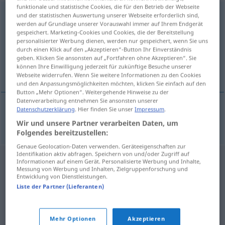
funktionale und statistische Cookies, die für den Betrieb der Webseite
Textbuch
n
und der statistischen Auswertung unserer Webseite erforderlich sind,
werden auf Grundlage unserer Vorauswahl immer auf Ihrem Endgerät
gespeichert. Marketing-Cookies und Cookies, die der Bereitstellung
Übersicht aller Übersetzungen
personalisierter Werbung dienen, werden nur gespeichert, wenn Sie uns
(Für mehr Details die Übersetzung anklicken/antippen)
durch einen Klick auf den „Akzeptieren“-Button Ihr Einverständnis
geben. Klicken Sie ansonsten auf „Fortfahren ohne Akzeptieren“. Sie
können Ihre Einwilligung jederzeit für zukünftige Besuche unserer
livret
Webseite widerrufen. Wenn Sie weitere Informationen zu den Cookies
und den Anpassungsmöglichkeiten möchten, klicken Sie einfach auf den
Button „Mehr Optionen“. Weitergehende Hinweise zu der
Datenverarbeitung entnehmen Sie ansonsten unserer
Datenschutzerklärung
. Hier finden Sie unser
Impressum
.
livret
m
Textbuch
THEAT
Wir und unsere Partner verarbeiten Daten, um
Folgendes bereitzustellen:
Genaue Geolocation-Daten verwenden. Geräteeigenschaften zur
Identifikation aktiv abfragen. Speichern von und/oder Zugriff auf
Informationen auf einem Gerät. Personalisierte Werbung und Inhalte,
Messung von Werbung und Inhalten, Zielgruppenforschung und
Entwicklung von Dienstleistungen.
Liste der Partner (Lieferanten)
Mehr Optionen
Akzeptieren