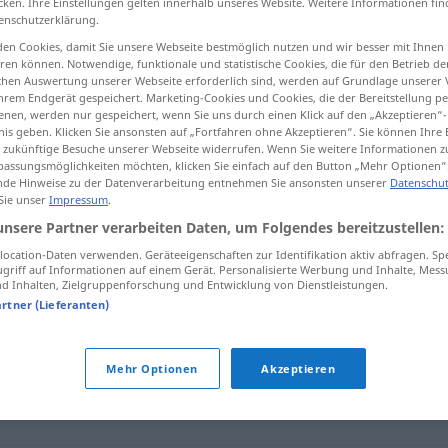
cken. Ihre Einstellungen gelten innerhalb unseres Website. Weitere Informationen fin
enschutzerklärung.
en Cookies, damit Sie unsere Webseite bestmöglich nutzen und wir besser mit Ihnen
en können. Notwendige, funktionale und statistische Cookies, die für den Betrieb d
ischen Auswertung unserer Webseite erforderlich sind, werden auf Grundlage unserer
tippen)
hrem Endgerät gespeichert. Marketing-Cookies und Cookies, die der Bereitstellung per
nen, werden nur gespeichert, wenn Sie uns durch einen Klick auf den „Akzeptieren“-
nis geben. Klicken Sie ansonsten auf „Fortfahren ohne Akzeptieren“. Sie können Ihre 
ür zukünftige Besuche unserer Webseite widerrufen. Wenn Sie weitere Informationen 
assungsmöglichkeiten möchten, klicken Sie einfach auf den Button „Mehr Optionen“
de Hinweise zu der Datenverarbeitung entnehmen Sie ansonsten unserer
Datenschut
 Sie unser
Impressum
.
unsere Partner verarbeiten Daten, um Folgendes bereitzustellen:
stutzig werden
ocation-Daten verwenden. Geräteeigenschaften zur Identifikation aktiv abfragen. Sp
griff auf Informationen auf einem Gerät. Personalisierte Werbung und Inhalte, Mes
stutzig
machen
 Inhalten, Zielgruppenforschung und Entwicklung von Dienstleistungen.
artner (Lieferanten)
Mehr Optionen
Akzeptieren