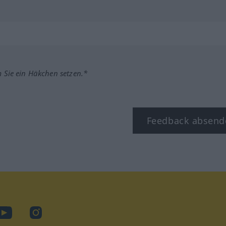
m Sie ein Häkchen setzen.*
Feedback absend
ook
YouTube
Instagram