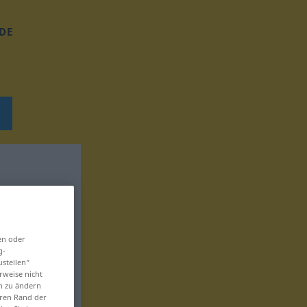
DE
en oder
g-
ustellen“
rweise nicht
en zu ändern
eren Rand der