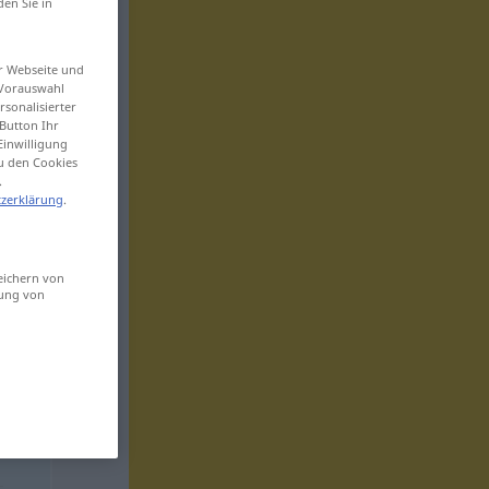
den Sie in
er Webseite und
 Vorauswahl
sonalisierter
Button Ihr
Einwilligung
zu den Cookies
.
zerklärung
.
eichern von
sung von