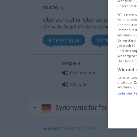
Webseite kli
unserer Dat
stutzig
adj
Wir verwend
Übersicht aller Übersetzungen
kommunizier
der statist
(Für mehr Details die Übersetzung anklicken/an
immer auf I
Werbung die
être intrigué
intriguer
Einverständ
jederzeit f
und den Anp
Weitergehen
Hier finden
Beispiele
Wir und 
être intrigué
Genaue Geol
und/oder Zu
intriguer
Werbung und
Liste der P
Synonyme für "stutzig"
verwirrt
,
verständnislos