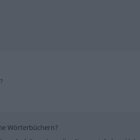
h?
ine Wörterbüchern?