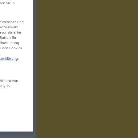
den Sie in
er Webseite und
 Vorauswahl
sonalisierter
Button Ihr
Einwilligung
zu den Cookies
.
zerklärung
.
eichern von
sung von