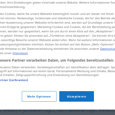
cken. Ihre Einstellungen gelten innerhalb unseres Website. Weitere Informationen fin
enschutzerklärung.
en Cookies, damit Sie unsere Webseite bestmöglich nutzen und wir besser mit Ihnen
en können. Notwendige, funktionale und statistische Cookies, die für den Betrieb d
tippen)
ischen Auswertung unserer Webseite erforderlich sind, werden auf Grundlage unserer
hrem Endgerät gespeichert. Marketing-Cookies und Cookies, die der Bereitstellung per
nen, werden nur gespeichert, wenn Sie uns durch einen Klick auf den „Akzeptieren“-
nis geben. Klicken Sie ansonsten auf „Fortfahren ohne Akzeptieren“. Sie können Ihre 
ür zukünftige Besuche unserer Webseite widerrufen. Wenn Sie weitere Informationen 
assungsmöglichkeiten möchten, klicken Sie einfach auf den Button „Mehr Optionen“
de Hinweise zu der Datenverarbeitung entnehmen Sie ansonsten unserer
Datenschut
 Sie unser
Impressum
.
stibitzen
UMG
unsere Partner verarbeiten Daten, um Folgendes bereitzustellen:
ocation-Daten verwenden. Geräteeigenschaften zur Identifikation aktiv abfragen. Sp
griff auf Informationen auf einem Gerät. Personalisierte Werbung und Inhalte, Mes
stibitzen
UMG
 Inhalten, Zielgruppenforschung und Entwicklung von Dienstleistungen.
artner (Lieferanten)
Mehr Optionen
Akzeptieren
)
,
(etwas) organisieren (ugs.)
,
(sich) bedienen (ugs., ironisch,