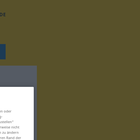
DE
en oder
g-
ustellen“
rweise nicht
en zu ändern
eren Rand der