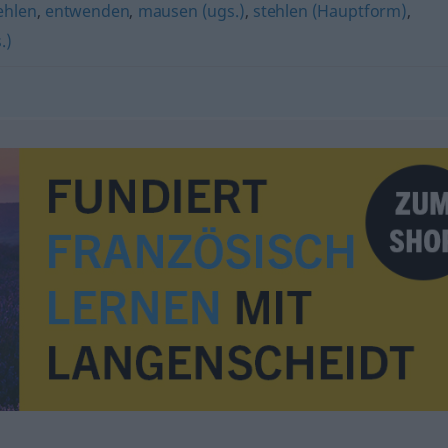
ehlen
,
entwenden
,
mausen (ugs.)
,
stehlen (Hauptform)
,
.)