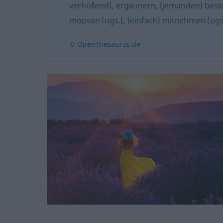
verhüllend)
,
ergaunern
,
(jemanden) best
mopsen (ugs.)
,
(einfach) mitnehmen (ugs
© OpenThesaurus.de