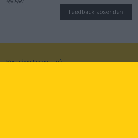
*Pflichtfeld
Feedback absenden
Besuchen Sie uns auf:
facebook
YouTube
Instagram
Langenscheidt
NUTZUNGSBEDINGUNGEN