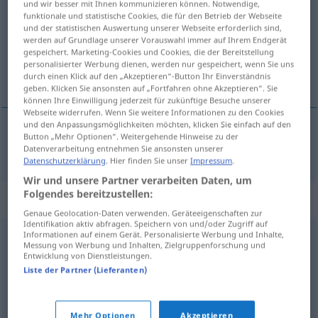
und wir besser mit Ihnen kommunizieren können. Notwendige,
funktionale und statistische Cookies, die für den Betrieb der Webseite
Übersicht aller Übersetzungen
und der statistischen Auswertung unserer Webseite erforderlich sind,
werden auf Grundlage unserer Vorauswahl immer auf Ihrem Endgerät
(Für mehr Details die Übersetzung anklicken/antippen)
gespeichert. Marketing-Cookies und Cookies, die der Bereitstellung
personalisierter Werbung dienen, werden nur gespeichert, wenn Sie uns
show
durch einen Klick auf den „Akzeptieren“-Button Ihr Einverständnis
geben. Klicken Sie ansonsten auf „Fortfahren ohne Akzeptieren“. Sie
können Ihre Einwilligung jederzeit für zukünftige Besuche unserer
Webseite widerrufen. Wenn Sie weitere Informationen zu den Cookies
und den Anpassungsmöglichkeiten möchten, klicken Sie einfach auf den
Button „Mehr Optionen“. Weitergehende Hinweise zu der
show
m
Show
Datenverarbeitung entnehmen Sie ansonsten unserer
Datenschutzerklärung
. Hier finden Sie unser
Impressum
.
Wir und unsere Partner verarbeiten Daten, um
Folgendes bereitzustellen:
Synonyme für "Show"
Genaue Geolocation-Daten verwenden. Geräteeigenschaften zur
Identifikation aktiv abfragen. Speichern von und/oder Zugriff auf
Informationen auf einem Gerät. Personalisierte Werbung und Inhalte,
Messung von Werbung und Inhalten, Zielgruppenforschung und
Schauspielerei
,
Angeberei
,
Verstellung
,
Theater (fig.)
Entwicklung von Dienstleistungen.
Liste der Partner (Lieferanten)
Auftritt
Mehr Optionen
Akzeptieren
© OpenThesaurus.de