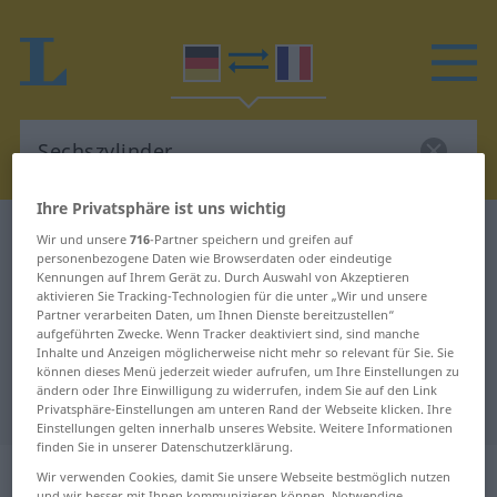
Ihre Privatsphäre ist uns wichtig
Deutsch-Französisch Wörterbuch
Sechszylinder
Wir und unsere
716
-Partner speichern und greifen auf
personenbezogene Daten wie Browserdaten oder eindeutige
Deutsch-Französisch Übersetzung
Kennungen auf Ihrem Gerät zu. Durch Auswahl von Akzeptieren
aktivieren Sie Tracking-Technologien für die unter „Wir und unsere
für "Sechszylinder"
Partner verarbeiten Daten, um Ihnen Dienste bereitzustellen“
aufgeführten Zwecke. Wenn Tracker deaktiviert sind, sind manche
Inhalte und Anzeigen möglicherweise nicht mehr so relevant für Sie. Sie
"Sechszylinder" Französisch
können dieses Menü jederzeit wieder aufrufen, um Ihre Einstellungen zu
ändern oder Ihre Einwilligung zu widerrufen, indem Sie auf den Link
Übersetzung
Privatsphäre-Einstellungen am unteren Rand der Webseite klicken. Ihre
Einstellungen gelten innerhalb unseres Website. Weitere Informationen
finden Sie in unserer Datenschutzerklärung.
„Sechszylinder“
: Maskulinum
Wir verwenden Cookies, damit Sie unsere Webseite bestmöglich nutzen
und wir besser mit Ihnen kommunizieren können. Notwendige,