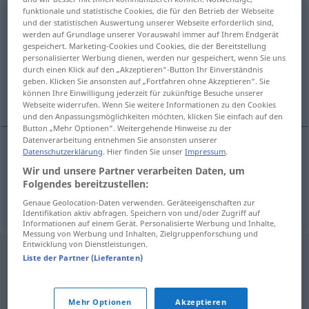
funktionale und statistische Cookies, die für den Betrieb der Webseite
Sechszylinder
m
und der statistischen Auswertung unserer Webseite erforderlich sind,
werden auf Grundlage unserer Vorauswahl immer auf Ihrem Endgerät
Übersicht aller Übersetzungen
gespeichert. Marketing-Cookies und Cookies, die der Bereitstellung
personalisierter Werbung dienen, werden nur gespeichert, wenn Sie uns
(Für mehr Details die Übersetzung anklicken/antippen)
durch einen Klick auf den „Akzeptieren“-Button Ihr Einverständnis
geben. Klicken Sie ansonsten auf „Fortfahren ohne Akzeptieren“. Sie
(voiture, automobile à) six cylindres
können Ihre Einwilligung jederzeit für zukünftige Besuche unserer
Webseite widerrufen. Wenn Sie weitere Informationen zu den Cookies
und den Anpassungsmöglichkeiten möchten, klicken Sie einfach auf den
Button „Mehr Optionen“. Weitergehende Hinweise zu der
Datenverarbeitung entnehmen Sie ansonsten unserer
Datenschutzerklärung
. Hier finden Sie unser
Impressum
.
(voiture
f
Sechszylinder
Wir und unsere Partner verarbeiten Daten, um
Folgendes bereitzustellen:
automobile
f
à)
six
cylindres
f
Sechszylinder
Genaue Geolocation-Daten verwenden. Geräteeigenschaften zur
Identifikation aktiv abfragen. Speichern von und/oder Zugriff auf
Informationen auf einem Gerät. Personalisierte Werbung und Inhalte,
Messung von Werbung und Inhalten, Zielgruppenforschung und
Entwicklung von Dienstleistungen.
Liste der Partner (Lieferanten)
Mehr Optionen
Akzeptieren