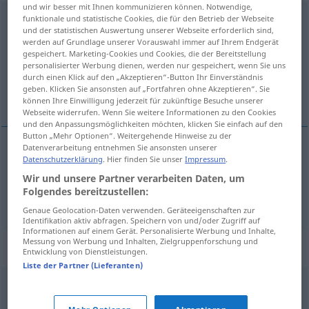
und wir besser mit Ihnen kommunizieren können. Notwendige,
funktionale und statistische Cookies, die für den Betrieb der Webseite
Schadstoff
m
und der statistischen Auswertung unserer Webseite erforderlich sind,
werden auf Grundlage unserer Vorauswahl immer auf Ihrem Endgerät
Übersicht aller Übersetzungen
gespeichert. Marketing-Cookies und Cookies, die der Bereitstellung
(Für mehr Details die Übersetzung anklicken/antippen)
personalisierter Werbung dienen, werden nur gespeichert, wenn Sie uns
durch einen Klick auf den „Akzeptieren“-Button Ihr Einverständnis
geben. Klicken Sie ansonsten auf „Fortfahren ohne Akzeptieren“. Sie
polluant, toxique
können Ihre Einwilligung jederzeit für zukünftige Besuche unserer
Webseite widerrufen. Wenn Sie weitere Informationen zu den Cookies
und den Anpassungsmöglichkeiten möchten, klicken Sie einfach auf den
Button „Mehr Optionen“. Weitergehende Hinweise zu der
Datenverarbeitung entnehmen Sie ansonsten unserer
Datenschutzerklärung
. Hier finden Sie unser
Impressum
.
polluant
m
Schadstoff
Wir und unsere Partner verarbeiten Daten, um
Folgendes bereitzustellen:
(substance
f
)
toxique
m
Schadstoff
(≈ Giftstoff)
Genaue Geolocation-Daten verwenden. Geräteeigenschaften zur
Identifikation aktiv abfragen. Speichern von und/oder Zugriff auf
Informationen auf einem Gerät. Personalisierte Werbung und Inhalte,
Messung von Werbung und Inhalten, Zielgruppenforschung und
Synonyme für "Schadstoff"
Entwicklung von Dienstleistungen.
Liste der Partner (Lieferanten)
Umweltgift