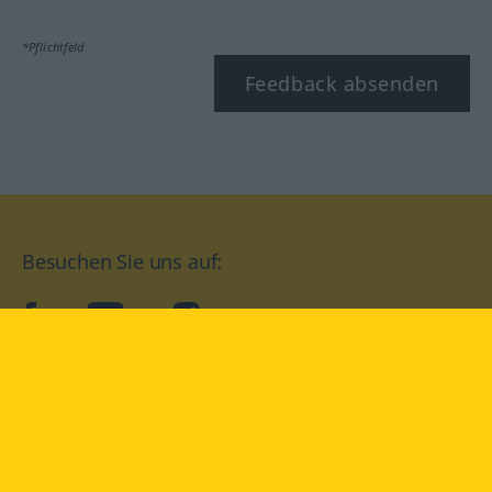
*Pflichtfeld
Feedback absenden
Besuchen Sie uns auf:
facebook
YouTube
Instagram
Langenscheidt