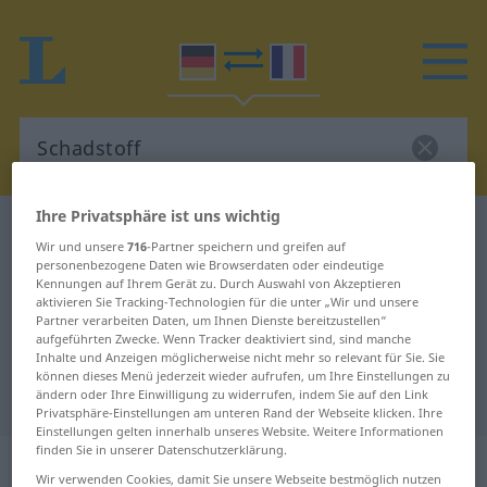
Ihre Privatsphäre ist uns wichtig
Deutsch-Französisch Wörterbuch
Schadstoff
Wir und unsere
716
-Partner speichern und greifen auf
Deutsch-Französisch Übersetzung
personenbezogene Daten wie Browserdaten oder eindeutige
Kennungen auf Ihrem Gerät zu. Durch Auswahl von Akzeptieren
für "Schadstoff"
aktivieren Sie Tracking-Technologien für die unter „Wir und unsere
Partner verarbeiten Daten, um Ihnen Dienste bereitzustellen“
aufgeführten Zwecke. Wenn Tracker deaktiviert sind, sind manche
Inhalte und Anzeigen möglicherweise nicht mehr so relevant für Sie. Sie
"Schadstoff" Französisch
können dieses Menü jederzeit wieder aufrufen, um Ihre Einstellungen zu
Übersetzung
ändern oder Ihre Einwilligung zu widerrufen, indem Sie auf den Link
Privatsphäre-Einstellungen am unteren Rand der Webseite klicken. Ihre
Einstellungen gelten innerhalb unseres Website. Weitere Informationen
finden Sie in unserer Datenschutzerklärung.
„Schadstoff“
: Maskulinum
Wir verwenden Cookies, damit Sie unsere Webseite bestmöglich nutzen