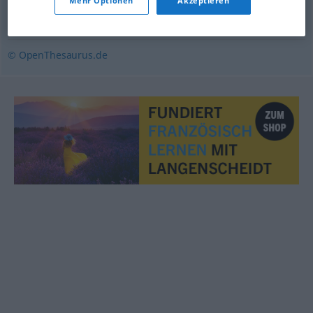
Mehr Optionen
Akzeptieren
Gift (Hauptform)
,
Giftstoff
© OpenThesaurus.de