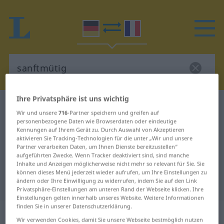
Ihre Privatsphäre ist uns wichtig
Deutsch-Französisch Wörterbuch
sanftmütig
Wir und unsere
716
-Partner speichern und greifen auf
Deutsch-Französisch Übersetzung
personenbezogene Daten wie Browserdaten oder eindeutige
Kennungen auf Ihrem Gerät zu. Durch Auswahl von Akzeptieren
für "sanftmütig"
aktivieren Sie Tracking-Technologien für die unter „Wir und unsere
Partner verarbeiten Daten, um Ihnen Dienste bereitzustellen“
aufgeführten Zwecke. Wenn Tracker deaktiviert sind, sind manche
Inhalte und Anzeigen möglicherweise nicht mehr so relevant für Sie. Sie
"sanftmütig" Französisch
können dieses Menü jederzeit wieder aufrufen, um Ihre Einstellungen zu
ändern oder Ihre Einwilligung zu widerrufen, indem Sie auf den Link
Übersetzung
Privatsphäre-Einstellungen am unteren Rand der Webseite klicken. Ihre
Einstellungen gelten innerhalb unseres Website. Weitere Informationen
finden Sie in unserer Datenschutzerklärung.
„sanftmütig“
: Adjektiv
Wir verwenden Cookies, damit Sie unsere Webseite bestmöglich nutzen