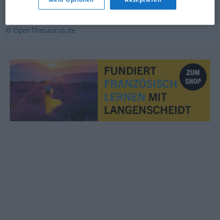
warm
,
gütig
,
herzlich
© OpenThesaurus.de