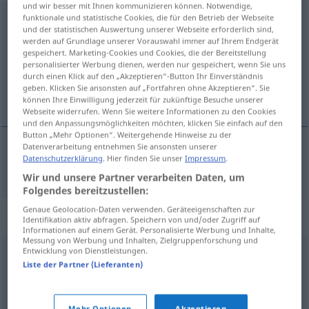
und wir besser mit Ihnen kommunizieren können. Notwendige,
funktionale und statistische Cookies, die für den Betrieb der Webseite
sanftmütig
adj
und der statistischen Auswertung unserer Webseite erforderlich sind,
werden auf Grundlage unserer Vorauswahl immer auf Ihrem Endgerät
Übersicht aller Übersetzungen
gespeichert. Marketing-Cookies und Cookies, die der Bereitstellung
(Für mehr Details die Übersetzung anklicken/antippen)
personalisierter Werbung dienen, werden nur gespeichert, wenn Sie uns
durch einen Klick auf den „Akzeptieren“-Button Ihr Einverständnis
geben. Klicken Sie ansonsten auf „Fortfahren ohne Akzeptieren“. Sie
doux
können Ihre Einwilligung jederzeit für zukünftige Besuche unserer
Webseite widerrufen. Wenn Sie weitere Informationen zu den Cookies
und den Anpassungsmöglichkeiten möchten, klicken Sie einfach auf den
Button „Mehr Optionen“. Weitergehende Hinweise zu der
Datenverarbeitung entnehmen Sie ansonsten unserer
Datenschutzerklärung
. Hier finden Sie unser
Impressum
.
doux
sanftmütig
Wir und unsere Partner verarbeiten Daten, um
Folgendes bereitzustellen:
Genaue Geolocation-Daten verwenden. Geräteeigenschaften zur
Synonyme für "sanftmütig"
Identifikation aktiv abfragen. Speichern von und/oder Zugriff auf
Informationen auf einem Gerät. Personalisierte Werbung und Inhalte,
Messung von Werbung und Inhalten, Zielgruppenforschung und
Entwicklung von Dienstleistungen.
kulant
,
gefällig
,
entgegenkommend
,
großherzig
,
Liste der Partner (Lieferanten)
wohlwollend
,
mild
,
gütig
,
gnädig
,
milde
,
großmütig
Mehr Optionen
Akzeptieren