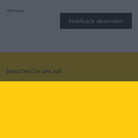
*Pflichtfeld
Feedback absenden
Besuchen Sie uns auf:
facebook
YouTube
Instagram
Langenscheidt