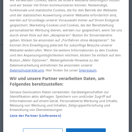
Wir verwenden Cookies, damit Sie unsere Webseite bestmöglich nutzen
und wir besser mit Ihnen kommunizieren können. Notwendige,
Übersicht aller Übersetzungen
funktionale und statistische Cookies, die für den Betrieb der Webseite
und der statistischen Auswertung unserer Webseite erforderlich sind,
(Für mehr Details die Übersetzung anklicken/antippen)
werden auf Grundlage unserer Vorauswahl immer auf Ihrem Endgerät
gespeichert. Marketing-Cookies und Cookies, die der Bereitstellung
pleuvoir
personalisierter Werbung dienen, werden nur gespeichert, wenn Sie uns
durch einen Klick auf den „Akzeptieren“-Button Ihr Einverständnis
geben. Klicken Sie ansonsten auf „Fortfahren ohne Akzeptieren“. Sie
können Ihre Einwilligung jederzeit für zukünftige Besuche unserer
Webseite widerrufen. Wenn Sie weitere Informationen zu den Cookies
und den Anpassungsmöglichkeiten möchten, klicken Sie einfach auf den
Button „Mehr Optionen“. Weitergehende Hinweise zu der
pleuvoir
regnen
Datenverarbeitung entnehmen Sie ansonsten unserer
Datenschutzerklärung
. Hier finden Sie unser
Impressum
.
Wir und unsere Partner verarbeiten Daten, um
Folgendes bereitzustellen:
Beispielsätze für "regnen"
Genaue Geolocation-Daten verwenden. Geräteeigenschaften zur
Identifikation aktiv abfragen. Speichern von und/oder Zugriff auf
Informationen auf einem Gerät. Personalisierte Werbung und Inhalte,
Messung von Werbung und Inhalten, Zielgruppenforschung und
Entwicklung von Dienstleistungen.
wenn es regnen sollte …
Liste der Partner (Lieferanten)
s’il venait à
pleuvoir
…