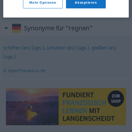
stark
regnen
Mehr Optionen
Akzeptieren
pleuvoir
très
fort
Synonyme für "regnen"
schiffen (es) (ugs.)
,
schütten (es) (ugs.)
,
gießen (es)
(ugs.)
© OpenThesaurus.de