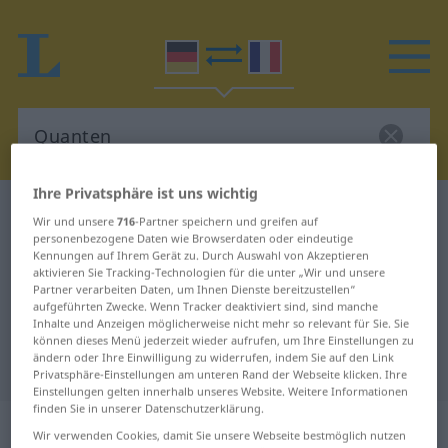
Ihre Privatsphäre ist uns wichtig
Deutsch-Französisch Wörterbuch
Quanten
Wir und unsere
716
-Partner speichern und greifen auf
Deutsch-Französisch Übersetzung
personenbezogene Daten wie Browserdaten oder eindeutige
Kennungen auf Ihrem Gerät zu. Durch Auswahl von Akzeptieren
für "Quanten"
aktivieren Sie Tracking-Technologien für die unter „Wir und unsere
Partner verarbeiten Daten, um Ihnen Dienste bereitzustellen“
aufgeführten Zwecke. Wenn Tracker deaktiviert sind, sind manche
Inhalte und Anzeigen möglicherweise nicht mehr so relevant für Sie. Sie
"Quanten" Französisch
können dieses Menü jederzeit wieder aufrufen, um Ihre Einstellungen zu
ändern oder Ihre Einwilligung zu widerrufen, indem Sie auf den Link
Übersetzung
Privatsphäre-Einstellungen am unteren Rand der Webseite klicken. Ihre
Einstellungen gelten innerhalb unseres Website. Weitere Informationen
finden Sie in unserer Datenschutzerklärung.
„Quanten“
: Plural
Wir verwenden Cookies, damit Sie unsere Webseite bestmöglich nutzen