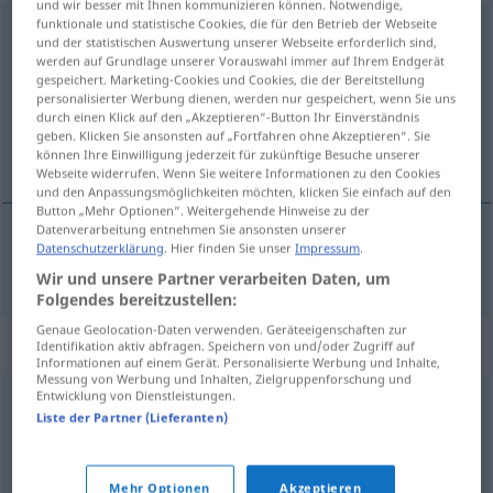
und wir besser mit Ihnen kommunizieren können. Notwendige,
funktionale und statistische Cookies, die für den Betrieb der Webseite
Quanten
pl
UMG
und der statistischen Auswertung unserer Webseite erforderlich sind,
werden auf Grundlage unserer Vorauswahl immer auf Ihrem Endgerät
Übersicht aller Übersetzungen
gespeichert. Marketing-Cookies und Cookies, die der Bereitstellung
personalisierter Werbung dienen, werden nur gespeichert, wenn Sie uns
(Für mehr Details die Übersetzung anklicken/antippen)
durch einen Klick auf den „Akzeptieren“-Button Ihr Einverständnis
geben. Klicken Sie ansonsten auf „Fortfahren ohne Akzeptieren“. Sie
grands panards
können Ihre Einwilligung jederzeit für zukünftige Besuche unserer
Webseite widerrufen. Wenn Sie weitere Informationen zu den Cookies
und den Anpassungsmöglichkeiten möchten, klicken Sie einfach auf den
Button „Mehr Optionen“. Weitergehende Hinweise zu der
Datenverarbeitung entnehmen Sie ansonsten unserer
Datenschutzerklärung
. Hier finden Sie unser
Impressum
.
(grands) panards
mpl
Quanten
UMG
Wir und unsere Partner verarbeiten Daten, um
Folgendes bereitzustellen:
Genaue Geolocation-Daten verwenden. Geräteeigenschaften zur
Synonyme für "Quanten"
Identifikation aktiv abfragen. Speichern von und/oder Zugriff auf
Informationen auf einem Gerät. Personalisierte Werbung und Inhalte,
Messung von Werbung und Inhalten, Zielgruppenforschung und
Entwicklung von Dienstleistungen.
Käsefüße (ugs., abwertend)
,
Läufer
Liste der Partner (Lieferanten)
© OpenThesaurus.de
Mehr Optionen
Akzeptieren