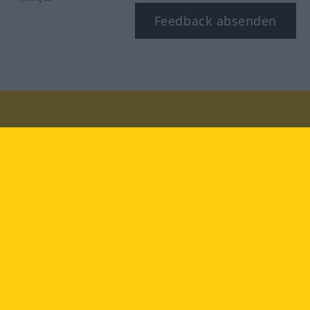
Feedback absenden
Besuchen Sie uns auf:
facebook
YouTube
Instagram
Langenscheidt
NUTZUNGSBEDINGUNGEN