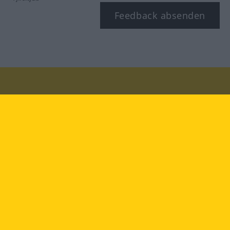
Feedback absenden
Besuchen Sie uns auf:
facebook
YouTube
Instagram
Langenscheidt
NUTZUNGSBEDINGUNGEN