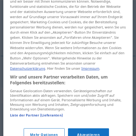
und wir besser mit Ihnen kommunizieren können. Notwendige,
funktionale und statistische Cookies, die für den Betrieb der Webseite
planschen
v/i
UMG
und der statistischen Auswertung unserer Webseite erforderlich sind,
werden auf Grundlage unserer Vorauswahl immer auf Ihrem Endgerät
Übersicht aller Übersetzungen
gespeichert. Marketing-Cookies und Cookies, die der Bereitstellung
personalisierter Werbung dienen, werden nur gespeichert, wenn Sie uns
(Für mehr Details die Übersetzung anklicken/antippen)
durch einen Klick auf den „Akzeptieren“-Button Ihr Einverständnis
geben. Klicken Sie ansonsten auf „Fortfahren ohne Akzeptieren“. Sie
barboter
können Ihre Einwilligung jederzeit für zukünftige Besuche unserer
Webseite widerrufen. Wenn Sie weitere Informationen zu den Cookies
und den Anpassungsmöglichkeiten möchten, klicken Sie einfach auf den
Button „Mehr Optionen“. Weitergehende Hinweise zu der
Datenverarbeitung entnehmen Sie ansonsten unserer
Datenschutzerklärung
. Hier finden Sie unser
Impressum
.
barboter
planschen
Wir und unsere Partner verarbeiten Daten, um
Folgendes bereitzustellen:
Genaue Geolocation-Daten verwenden. Geräteeigenschaften zur
Synonyme für "planschen"
Identifikation aktiv abfragen. Speichern von und/oder Zugriff auf
Informationen auf einem Gerät. Personalisierte Werbung und Inhalte,
Messung von Werbung und Inhalten, Zielgruppenforschung und
Entwicklung von Dienstleistungen.
plantschen
,
plätschern
Liste der Partner (Lieferanten)
© OpenThesaurus.de
Mehr Optionen
Akzeptieren