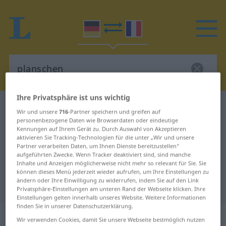
Ihre Privatsphäre ist uns wichtig
Deutsch-Französisch Wörterbuch
planschen
Wir und unsere
716
-Partner speichern und greifen auf
Deutsch-Französisch Übersetzung
personenbezogene Daten wie Browserdaten oder eindeutige
Kennungen auf Ihrem Gerät zu. Durch Auswahl von Akzeptieren
für "planschen"
aktivieren Sie Tracking-Technologien für die unter „Wir und unsere
Partner verarbeiten Daten, um Ihnen Dienste bereitzustellen“
aufgeführten Zwecke. Wenn Tracker deaktiviert sind, sind manche
Inhalte und Anzeigen möglicherweise nicht mehr so relevant für Sie. Sie
"planschen" Französisch
können dieses Menü jederzeit wieder aufrufen, um Ihre Einstellungen zu
ändern oder Ihre Einwilligung zu widerrufen, indem Sie auf den Link
Übersetzung
Privatsphäre-Einstellungen am unteren Rand der Webseite klicken. Ihre
Einstellungen gelten innerhalb unseres Website. Weitere Informationen
finden Sie in unserer Datenschutzerklärung.
„planschen“
: intransitives Verb
Wir verwenden Cookies, damit Sie unsere Webseite bestmöglich nutzen